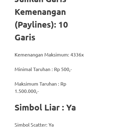
Kemenangan
(Paylines): 10
Garis
Kemenangan Maksimum: 4336x
Minimal Taruhan : Rp 500,-
Maksimum Taruhan : Rp
1.500.000,-
Simbol Liar : Ya
Simbol Scatter: Ya