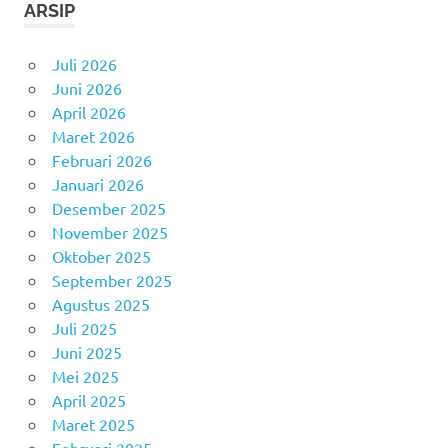
ARSIP
Juli 2026
Juni 2026
April 2026
Maret 2026
Februari 2026
Januari 2026
Desember 2025
November 2025
Oktober 2025
September 2025
Agustus 2025
Juli 2025
Juni 2025
Mei 2025
April 2025
Maret 2025
Februari 2025