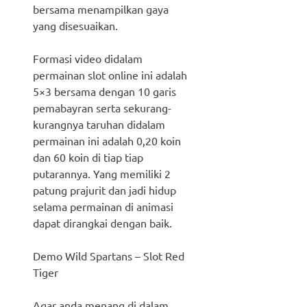
bersama menampilkan gaya
yang disesuaikan.
Formasi video didalam
permainan slot online ini adalah
5×3 bersama dengan 10 garis
pemabayran serta sekurang-
kurangnya taruhan didalam
permainan ini adalah 0,20 koin
dan 60 koin di tiap tiap
putarannya. Yang memiliki 2
patung prajurit dan jadi hidup
selama permainan di animasi
dapat dirangkai dengan baik.
Demo Wild Spartans – Slot Red
Tiger
Agar anda menang di dalam