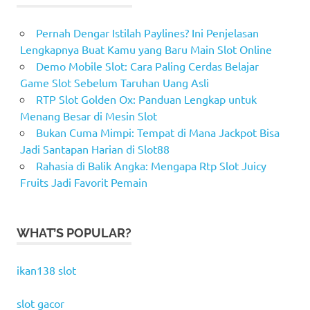
Pernah Dengar Istilah Paylines? Ini Penjelasan
Lengkapnya Buat Kamu yang Baru Main Slot Online
Demo Mobile Slot: Cara Paling Cerdas Belajar
Game Slot Sebelum Taruhan Uang Asli
RTP Slot Golden Ox: Panduan Lengkap untuk
Menang Besar di Mesin Slot
Bukan Cuma Mimpi: Tempat di Mana Jackpot Bisa
Jadi Santapan Harian di Slot88
Rahasia di Balik Angka: Mengapa Rtp Slot Juicy
Fruits Jadi Favorit Pemain
WHAT’S POPULAR?
ikan138 slot
slot gacor