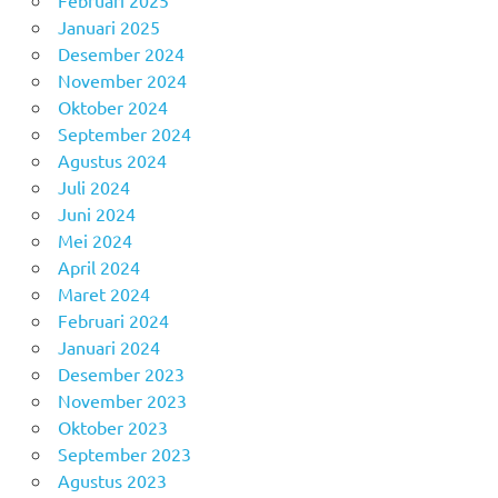
Januari 2025
Desember 2024
November 2024
Oktober 2024
September 2024
Agustus 2024
Juli 2024
Juni 2024
Mei 2024
April 2024
Maret 2024
Februari 2024
Januari 2024
Desember 2023
November 2023
Oktober 2023
September 2023
Agustus 2023