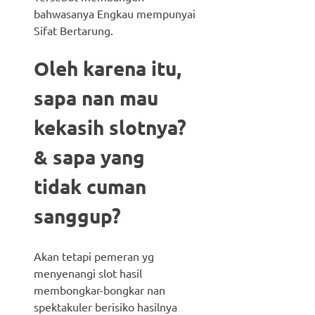
bahwasanya Engkau mempunyai
Sifat Bertarung.
Oleh karena itu,
sapa nan mau
kekasih slotnya?
& sapa yang
tidak cuman
sanggup?
Akan tetapi pemeran yg
menyenangi slot hasil
membongkar-bongkar nan
spektakuler berisiko hasilnya