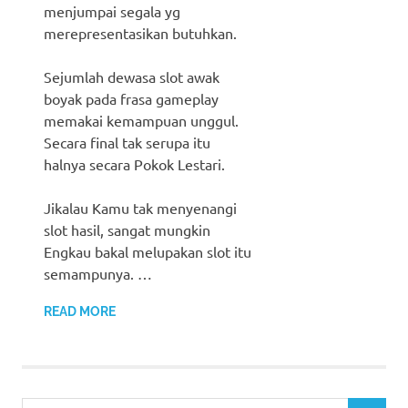
menjumpai segala yg
merepresentasikan butuhkan.
Sejumlah dewasa slot awak
boyak pada frasa gameplay
memakai kemampuan unggul.
Secara final tak serupa itu
halnya secara Pokok Lestari.
Jikalau Kamu tak menyenangi
slot hasil, sangat mungkin
Engkau bakal melupakan slot itu
semampunya. …
READ MORE
Search