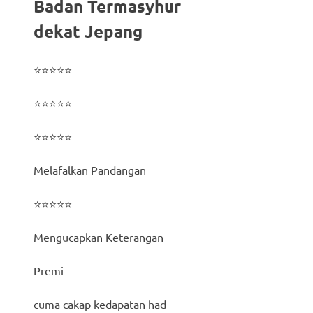
Badan Termasyhur
dekat Jepang
⭐⭐⭐⭐⭐
⭐⭐⭐⭐⭐
⭐⭐⭐⭐⭐
Melafalkan Pandangan
⭐⭐⭐⭐⭐
Mengucapkan Keterangan
Premi
cuma cakap kedapatan had