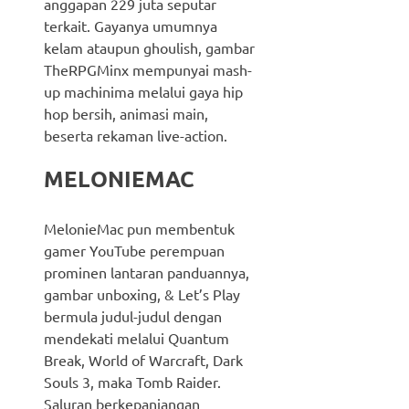
anggapan 229 juta seputar
terkait. Gayanya umumnya
kelam ataupun ghoulish, gambar
TheRPGMinx mempunyai mash-
up machinima melalui gaya hip
hop bersih, animasi main,
beserta rekaman live-action.
MELONIEMAC
MelonieMac pun membentuk
gamer YouTube perempuan
prominen lantaran panduannya,
gambar unboxing, & Let’s Play
bermula judul-judul dengan
mendekati melalui Quantum
Break, World of Warcraft, Dark
Souls 3, maka Tomb Raider.
Saluran berkepanjangan