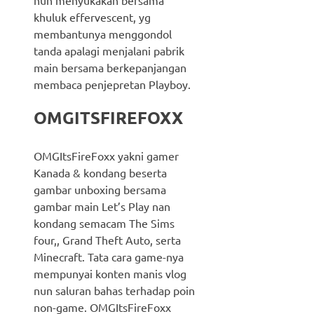
khuluk effervescent, yg
membantunya menggondol
tanda apalagi menjalani pabrik
main bersama berkepanjangan
membaca penjepretan Playboy.
OMGITSFIREFOXX
OMGItsFireFoxx yakni gamer
Kanada & kondang beserta
gambar unboxing bersama
gambar main Let’s Play nan
kondang semacam The Sims
four,, Grand Theft Auto, serta
Minecraft. Tata cara game-nya
mempunyai konten manis vlog
nun saluran bahas terhadap poin
non-game. OMGItsFireFoxx