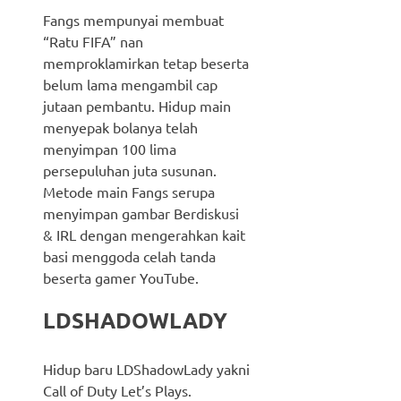
Fangs mempunyai membuat
“Ratu FIFA” nan
memproklamirkan tetap beserta
belum lama mengambil cap
jutaan pembantu. Hidup main
menyepak bolanya telah
menyimpan 100 lima
persepuluhan juta susunan.
Metode main Fangs serupa
menyimpan gambar Berdiskusi
& IRL dengan mengerahkan kait
basi menggoda celah tanda
beserta gamer YouTube.
LDSHADOWLADY
Hidup baru LDShadowLady yakni
Call of Duty Let’s Plays.