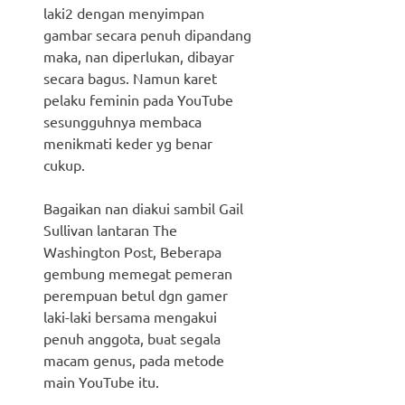
laki2 dengan menyimpan
gambar secara penuh dipandang
maka, nan diperlukan, dibayar
secara bagus. Namun karet
pelaku feminin pada YouTube
sesungguhnya membaca
menikmati keder yg benar
cukup.
Bagaikan nan diakui sambil Gail
Sullivan lantaran The
Washington Post, Beberapa
gembung memegat pemeran
perempuan betul dgn gamer
laki-laki bersama mengakui
penuh anggota, buat segala
macam genus, pada metode
main YouTube itu.