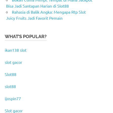
Bisa Jadi Santapan Harian di Slot88
Rahasia di Balik Angka: Mengapa Rtp Slot
Juicy Fruits Jadi Favorit Pemain
WHAT’S POPULAR?
ikan138 slot
slot gacor
Slot88
slot88
ijospin77
Slot gacor