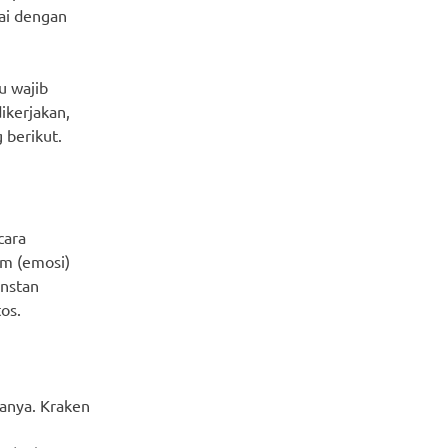
ai dengan
 wajib
kerjakan,
 berikut.
cara
am (emosi)
onstan
os.
anya. Kraken