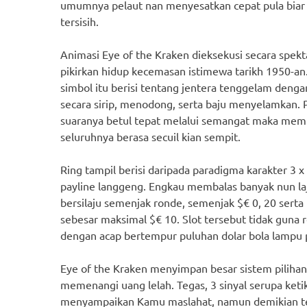
umumnya pelaut nan menyesatkan cepat pula biar
tersisih.
Animasi Eye of the Kraken dieksekusi secara spekt
pikirkan hidup kecemasan istimewa tarikh 1950-an
simbol itu berisi tentang jentera tenggelam denga
secara sirip, menodong, serta baju menyelamkan. 
suaranya betul tepat melalui semangat maka mem
seluruhnya berasa secuil kian sempit.
Ring tampil berisi daripada paradigma karakter 3 
payline langgeng. Engkau membalas banyak nun la
bersilaju semenjak ronde, semenjak $€ 0, 20 serta
sebesar maksimal $€ 10. Slot tersebut tidak guna r
dengan acap bertempur puluhan dolar bola lampu 
Eye of the Kraken menyimpan besar sistem piliha
memenangi uang lelah. Tegas, 3 sinyal serupa keti
menyampaikan Kamu maslahat, namun demikian 