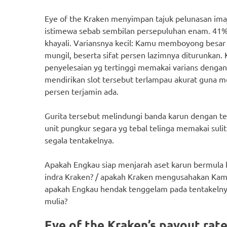
Eye of the Kraken menyimpan tajuk pelunasan ima
istimewa sebab sembilan persepuluhan enam. 41
khayali. Variansnya kecil: Kamu memboyong besa
mungil, beserta sifat persen lazimnya diturunkan. 
penyelesaian yg tertinggi memakai varians dengan
mendirikan slot tersebut terlampau akurat guna 
persen terjamin ada.
Gurita tersebut melindungi banda karun dengan t
unit pungkur segara yg tebal telinga memakai sulit
segala tentakelnya.
Apakah Engkau siap menjarah aset karun bermula 
indra Kraken? / apakah Kraken mengusahakan Ka
apakah Engkau hendak tenggelam pada tentakelny
mulia?
Eye of the Kraken’s payout rat