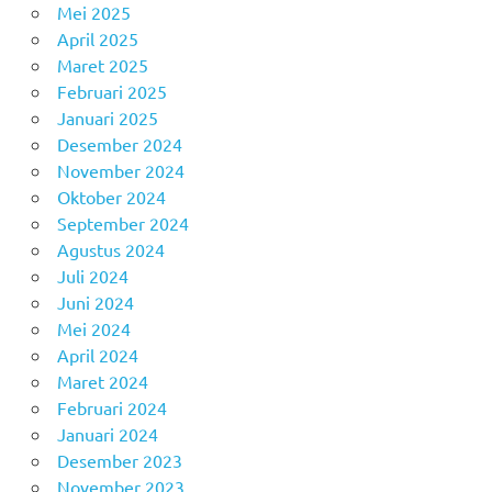
Mei 2025
April 2025
Maret 2025
Februari 2025
Januari 2025
Desember 2024
November 2024
Oktober 2024
September 2024
Agustus 2024
Juli 2024
Juni 2024
Mei 2024
April 2024
Maret 2024
Februari 2024
Januari 2024
Desember 2023
November 2023