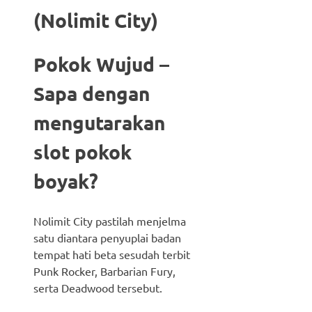
(Nolimit City)
Pokok Wujud –
Sapa dengan
mengutarakan
slot pokok
boyak?
Nolimit City pastilah menjelma
satu diantara penyuplai badan
tempat hati beta sesudah terbit
Punk Rocker, Barbarian Fury,
serta Deadwood tersebut.