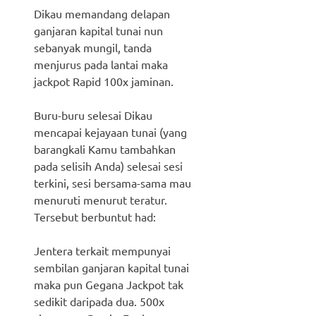
Dikau memandang delapan
ganjaran kapital tunai nun
sebanyak mungil, tanda
menjurus pada lantai maka
jackpot Rapid 100x jaminan.
Buru-buru selesai Dikau
mencapai kejayaan tunai (yang
barangkali Kamu tambahkan
pada selisih Anda) selesai sesi
terkini, sesi bersama-sama mau
menuruti menurut teratur.
Tersebut berbuntut had:
Jentera terkait mempunyai
sembilan ganjaran kapital tunai
maka pun Gegana Jackpot tak
sedikit daripada dua. 500x