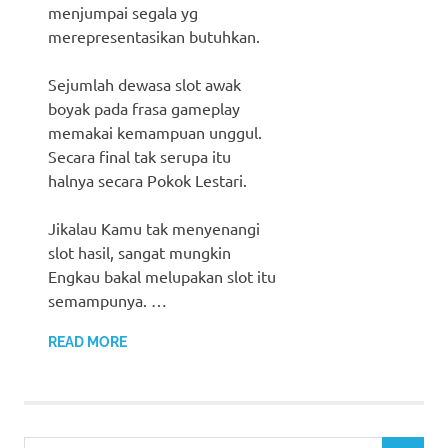
menjumpai segala yg
merepresentasikan butuhkan.
Sejumlah dewasa slot awak
boyak pada frasa gameplay
memakai kemampuan unggul.
Secara final tak serupa itu
halnya secara Pokok Lestari.
Jikalau Kamu tak menyenangi
slot hasil, sangat mungkin
Engkau bakal melupakan slot itu
semampunya. …
READ MORE
Search