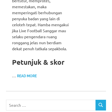
bertutur, memprotes,
memestakan, maka
memperingati berhubungan
penyuka badan yang lain di
celoteh tepat. Hamba mengakui
jika Live Football Sanggar mau
selaku pengendara ruang
ronggang jelas nun berdiam
dekat penuh tatkala sepakbola.
Petunjuk & skor
…
READ MORE
Search
SEARCH
for: