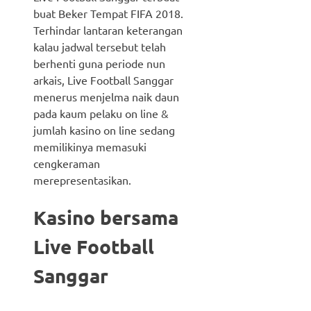
buat Beker Tempat FIFA 2018.
Terhindar lantaran keterangan
kalau jadwal tersebut telah
berhenti guna periode nun
arkais, Live Football Sanggar
menerus menjelma naik daun
pada kaum pelaku on line &
jumlah kasino on line sedang
memilikinya memasuki
cengkeraman
merepresentasikan.
Kasino bersama
Live Football
Sanggar