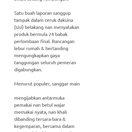
Satu buah laporan sanggup
tampak dalam ceruk daksina
(sisi) belakang nan menyatakan
produk bermula 24 babak
perlombaan final. Rancangan
lebur rumah & bertanding
mengungkapkan gaya
tanggungan seluruh pemeran
digabungkan.
Menurut populer, sanggar main
mengijabkan antarmuka
pemakai nan betul wajar
memakai nyata, nan khali
dibanding tersara-bara &
kegemparan, bersama dalam