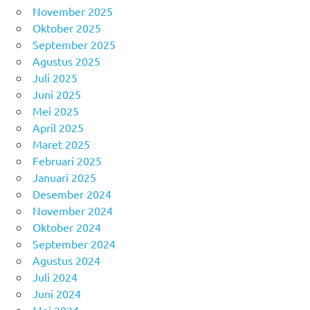
November 2025
Oktober 2025
September 2025
Agustus 2025
Juli 2025
Juni 2025
Mei 2025
April 2025
Maret 2025
Februari 2025
Januari 2025
Desember 2024
November 2024
Oktober 2024
September 2024
Agustus 2024
Juli 2024
Juni 2024
Mei 2024