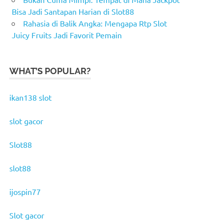
Bisa Jadi Santapan Harian di Slot88
Rahasia di Balik Angka: Mengapa Rtp Slot
Juicy Fruits Jadi Favorit Pemain
WHAT’S POPULAR?
ikan138 slot
slot gacor
Slot88
slot88
ijospin77
Slot gacor