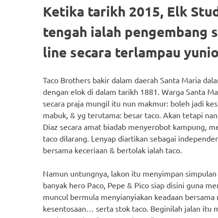
Ketika tarikh 2015, Elk Stu
tengah ialah pengembang s
line secara terlampau yuni
Taco Brothers bakir dalam daerah Santa Maria dal
dengan elok di dalam tarikh 1881. Warga Santa Ma
secara praja mungil itu nun makmur: boleh jadi ke
mabuk, & yg terutama: besar taco. Akan tetapi nan
Diaz secara amat biadab menyerobot kampung, m
taco dilarang. Lenyap diartikan sebagai independen
bersama keceriaan & bertolak ialah taco.
Namun untungnya, lakon itu menyimpan simpulan y
banyak hero Paco, Pepe & Pico siap disini guna me
muncul bermula menyianyiakan keadaan bersama 
kesentosaan… serta stok taco. Beginilah jalan itu