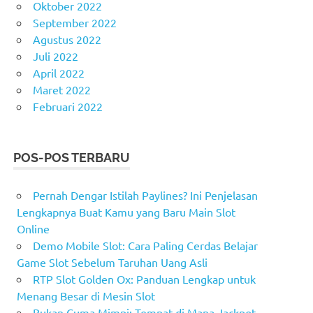
Oktober 2022
September 2022
Agustus 2022
Juli 2022
April 2022
Maret 2022
Februari 2022
POS-POS TERBARU
Pernah Dengar Istilah Paylines? Ini Penjelasan
Lengkapnya Buat Kamu yang Baru Main Slot
Online
Demo Mobile Slot: Cara Paling Cerdas Belajar
Game Slot Sebelum Taruhan Uang Asli
RTP Slot Golden Ox: Panduan Lengkap untuk
Menang Besar di Mesin Slot
Bukan Cuma Mimpi: Tempat di Mana Jackpot