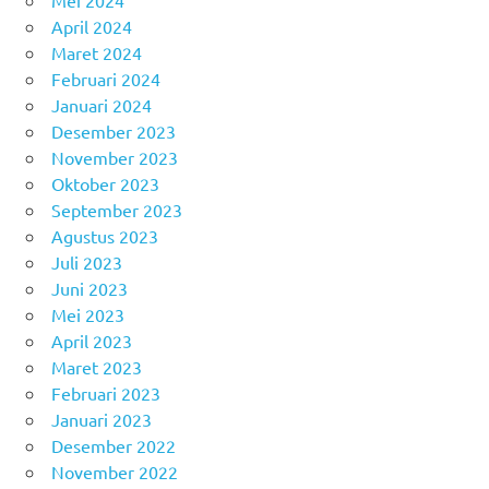
April 2024
Maret 2024
Februari 2024
Januari 2024
Desember 2023
November 2023
Oktober 2023
September 2023
Agustus 2023
Juli 2023
Juni 2023
Mei 2023
April 2023
Maret 2023
Februari 2023
Januari 2023
Desember 2022
November 2022