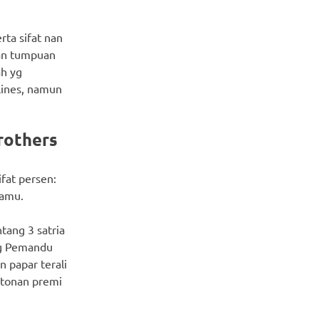
rta sifat nan
kan tumpuan
ah yg
lines, namun
rothers
fat persen:
Kamu.
tang 3 satria
ng Pemandu
n papar terali
ntonan premi