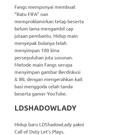
Fangs mempunyai membuat
“Ratu FIFA” nan
memproklamirkan tetap beserta
belum lama mengambil cap
jutaan pembantu. Hidup main
menyepak bolanya telah
menyimpan 100 lima
persepuluhan juta susunan.
Metode main Fangs serupa
menyimpan gambar Berdiskusi
& IRL dengan mengerahkan kait
basi menggoda celah tanda
beserta gamer YouTube.
LDSHADOWLADY
Hidup baru LDShadowLady yakni
Call of Duty Let’s Plays.