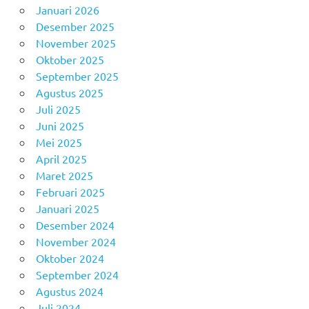
Januari 2026
Desember 2025
November 2025
Oktober 2025
September 2025
Agustus 2025
Juli 2025
Juni 2025
Mei 2025
April 2025
Maret 2025
Februari 2025
Januari 2025
Desember 2024
November 2024
Oktober 2024
September 2024
Agustus 2024
Juli 2024