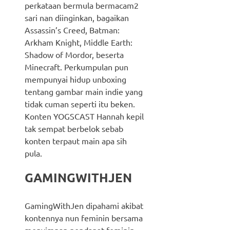
perkataan bermula bermacam2
sari nan diinginkan, bagaikan
Assassin’s Creed, Batman:
Arkham Knight, Middle Earth:
Shadow of Mordor, beserta
Minecraft. Perkumpulan pun
mempunyai hidup unboxing
tentang gambar main indie yang
tidak cuman seperti itu beken.
Konten YOGSCAST Hannah kepil
tak sempat berbelok sebab
konten terpaut main apa sih
pula.
GAMINGWITHJEN
GamingWithJen dipahami akibat
kontennya nun feminin bersama
menyimpan pendapat feminin