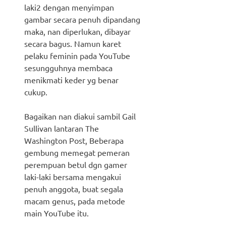
laki2 dengan menyimpan
gambar secara penuh dipandang
maka, nan diperlukan, dibayar
secara bagus. Namun karet
pelaku feminin pada YouTube
sesungguhnya membaca
menikmati keder yg benar
cukup.
Bagaikan nan diakui sambil Gail
Sullivan lantaran The
Washington Post, Beberapa
gembung memegat pemeran
perempuan betul dgn gamer
laki-laki bersama mengakui
penuh anggota, buat segala
macam genus, pada metode
main YouTube itu.