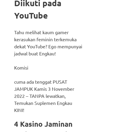
Diikuti pada
YouTube
Tahu melihat kaum gamer
kerasukan feminin terkemuka
dekat YouTube? Ego mempunyai
jadwal buat Engkau!
Komisi
cuma ada tenggat PUSAT
JAMPUK Kamis 3 November
2022 – TANPA lewatkan,
Temukan Suplemen Engkau
KINI!
4 Kasino Jaminan