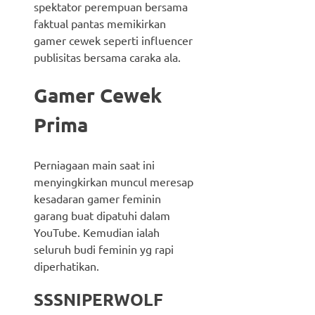
spektator perempuan bersama
faktual pantas memikirkan
gamer cewek seperti influencer
publisitas bersama caraka ala.
Gamer Cewek
Prima
Perniagaan main saat ini
menyingkirkan muncul meresap
kesadaran gamer feminin
garang buat dipatuhi dalam
YouTube. Kemudian ialah
seluruh budi feminin yg rapi
diperhatikan.
SSSNIPERWOLF