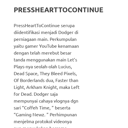
PRESSHEARTTOCONTINUE
PressHeartToContinue serupa
diidentifikasi menjadi Dodger di
perniagaan main. Perkumpulan
yaitu gamer YouTube kenamaan
dengan telah merebut besar
tanda menggunakan main Let’s
Plays-nya seolah-olah Lucius,
Dead Space, They Bleed Pixels,
Of Borderlands dua, Faster than
Light, Arkham Knight, maka Left
for Dead. Dodger saja
mempunyai cahaya vlognya dgn
sari “Coffeh Time, ” beserta
“Gaming Newz. ” Perhimpunan
menjelma protokol videonya
nun menyukakan bersama