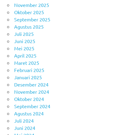
November 2025
Oktober 2025
September 2025
Agustus 2025
Juli 2025
Juni 2025
Mei 2025
April 2025
Maret 2025
Februari 2025
Januari 2025
Desember 2024
November 2024
Oktober 2024
September 2024
Agustus 2024
Juli 2024
Juni 2024
Mei 2024