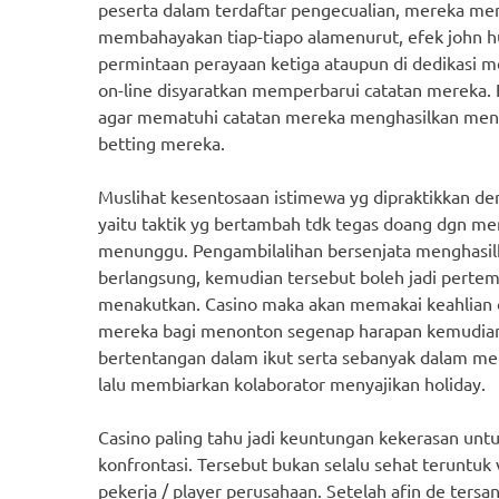
peserta dalam terdaftar pengecualian, mereka me
membahayakan tiap-tiapo alamenurut, efek john 
permintaan perayaan ketiga ataupun di dedikasi m
on-line disyaratkan memperbarui catatan mereka.
agar mematuhi catatan mereka menghasilkan menc
betting mereka.
Muslihat kesentosaan istimewa yg dipraktikkan de
yaitu taktik yg bertambah tdk tegas doang dgn me
menunggu. Pengambilalihan bersenjata menghasil
berlangsung, kemudian tersebut boleh jadi perte
menakutkan. Casino maka akan memakai keahlian on
mereka bagi menonton segenap harapan kemudian
bertentangan dalam ikut serta sebanyak dalam me
lalu membiarkan kolaborator menyajikan holiday.
Casino paling tahu jadi keuntungan kekerasan unt
konfrontasi. Tersebut bukan selalu sehat teruntuk
pekerja / player perusahaan. Setelah afin de tersa