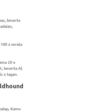
uas, beserta
gadaian,
 100 x serata
ama 20 x
K, beserta A)
s x tagan.
ildhound
 balap, Kamu