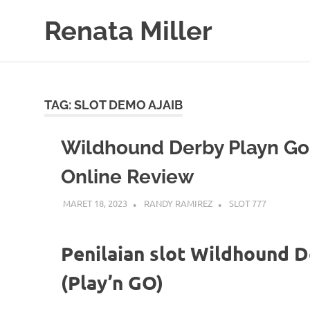
Skip
Renata Miller
to
content
Berita
Terkini,
Judi,
Bisnis,
TAG:
SLOT DEMO AJAIB
Teknologi
&
Wildhound Derby Playn Go
Gaya
Hidup
Online Review
MARET 18, 2023
RANDY RAMIREZ
SLOT 777
Penilaian slot Wildhound 
(Play’n GO)