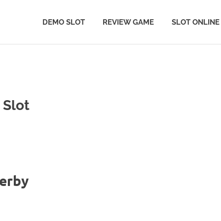
DEMO SLOT
REVIEW GAME
SLOT ONLINE
 Slot
Derby