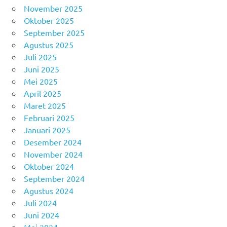
November 2025
Oktober 2025
September 2025
Agustus 2025
Juli 2025
Juni 2025
Mei 2025
April 2025
Maret 2025
Februari 2025
Januari 2025
Desember 2024
November 2024
Oktober 2024
September 2024
Agustus 2024
Juli 2024
Juni 2024
Mei 2024