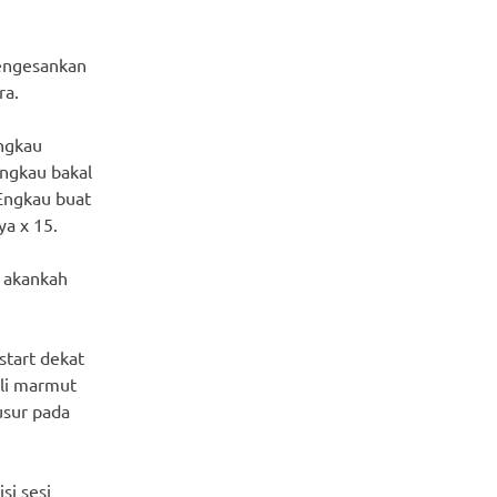
mengesankan
ra.
ngkau
ngkau bakal
Engkau buat
a x 15.
s akankah
start dekat
ali marmut
usur pada
si sesi