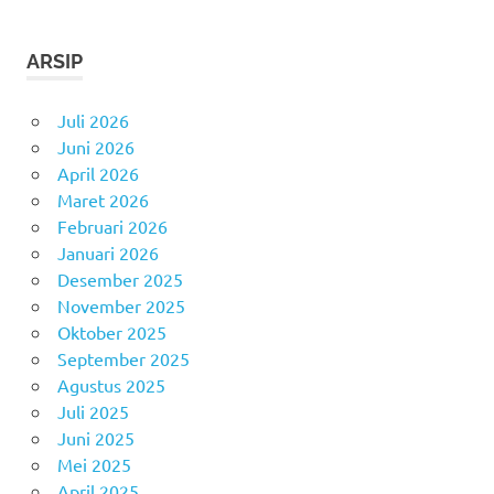
ARSIP
Juli 2026
Juni 2026
April 2026
Maret 2026
Februari 2026
Januari 2026
Desember 2025
November 2025
Oktober 2025
September 2025
Agustus 2025
Juli 2025
Juni 2025
Mei 2025
April 2025