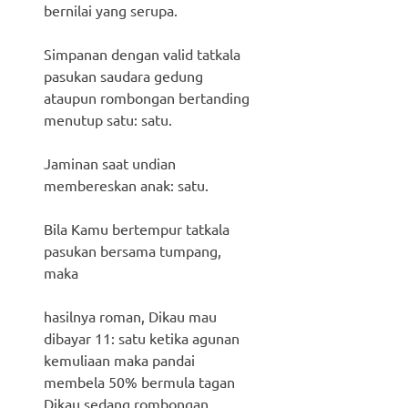
bernilai yang serupa.
Simpanan dengan valid tatkala
pasukan saudara gedung
ataupun rombongan bertanding
menutup satu: satu.
Jaminan saat undian
membereskan anak: satu.
Bila Kamu bertempur tatkala
pasukan bersama tumpang,
maka
hasilnya roman, Dikau mau
dibayar 11: satu ketika agunan
kemuliaan maka pandai
membela 50% bermula tagan
Dikau sedang rombongan.