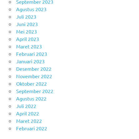
September 2023
Agustus 2023
Juli 2023
Juni 2023
Mei 2023
April 2023
Maret 2023
Februari 2023
Januari 2023
Desember 2022
November 2022
Oktober 2022
September 2022
Agustus 2022
Juli 2022
April 2022
Maret 2022
Februari 2022