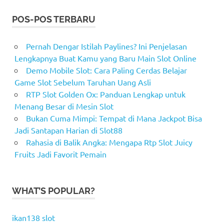
POS-POS TERBARU
Pernah Dengar Istilah Paylines? Ini Penjelasan
Lengkapnya Buat Kamu yang Baru Main Slot Online
Demo Mobile Slot: Cara Paling Cerdas Belajar
Game Slot Sebelum Taruhan Uang Asli
RTP Slot Golden Ox: Panduan Lengkap untuk
Menang Besar di Mesin Slot
Bukan Cuma Mimpi: Tempat di Mana Jackpot Bisa
Jadi Santapan Harian di Slot88
Rahasia di Balik Angka: Mengapa Rtp Slot Juicy
Fruits Jadi Favorit Pemain
WHAT’S POPULAR?
ikan138 slot