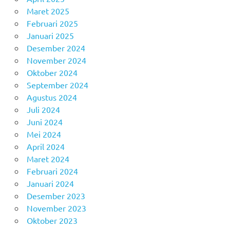
Maret 2025
Februari 2025
Januari 2025
Desember 2024
November 2024
Oktober 2024
September 2024
Agustus 2024
Juli 2024
Juni 2024
Mei 2024
April 2024
Maret 2024
Februari 2024
Januari 2024
Desember 2023
November 2023
Oktober 2023