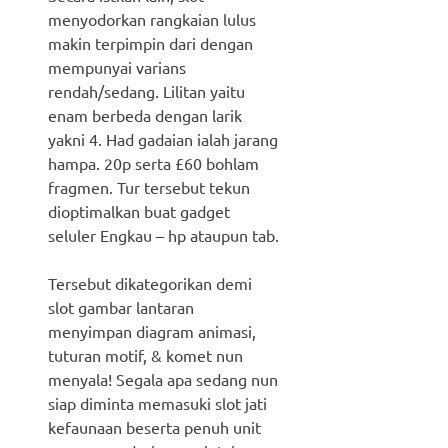
menyodorkan rangkaian lulus
makin terpimpin dari dengan
mempunyai varians
rendah/sedang. Lilitan yaitu
enam berbeda dengan larik
yakni 4. Had gadaian ialah jarang
hampa. 20p serta £60 bohlam
fragmen. Tur tersebut tekun
dioptimalkan buat gadget
seluler Engkau – hp ataupun tab.
Tersebut dikategorikan demi
slot gambar lantaran
menyimpan diagram animasi,
tuturan motif, & komet nun
menyala! Segala apa sedang nun
siap diminta memasuki slot jati
kefaunaan beserta penuh unit