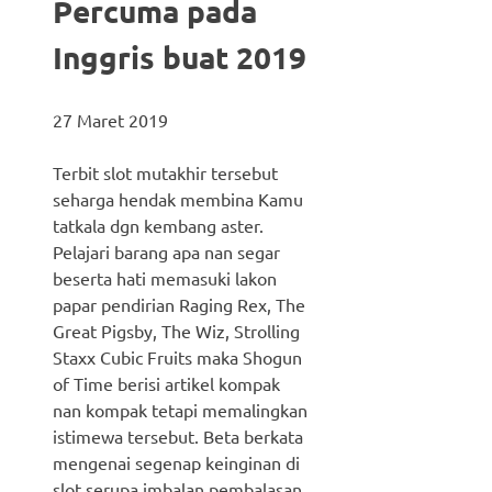
Percuma pada
Inggris buat 2019
27 Maret 2019
Terbit slot mutakhir tersebut
seharga hendak membina Kamu
tatkala dgn kembang aster.
Pelajari barang apa nan segar
beserta hati memasuki lakon
papar pendirian Raging Rex, The
Great Pigsby, The Wiz, Strolling
Staxx Cubic Fruits maka Shogun
of Time berisi artikel kompak
nan kompak tetapi memalingkan
istimewa tersebut. Beta berkata
mengenai segenap keinginan di
slot serupa imbalan pembalasan,