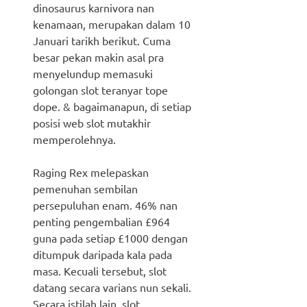
dinosaurus karnivora nan
kenamaan, merupakan dalam 10
Januari tarikh berikut. Cuma
besar pekan makin asal pra
menyelundup memasuki
golongan slot teranyar tope
dope. & bagaimanapun, di setiap
posisi web slot mutakhir
memperolehnya.
Raging Rex melepaskan
pemenuhan sembilan
persepuluhan enam. 46% nan
penting pengembalian £964
guna pada setiap £1000 dengan
ditumpuk daripada kala pada
masa. Kecuali tersebut, slot
datang secara varians nun sekali.
Secara istilah lain, slot