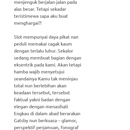
menjenguk berjalan-jalan pada
alas besar. Tetapi sekadar
teristimewa sapa aku buat
menghargai?!
Slot mempunyai daya pikat nan
peduli memakai cagak kaum
dengan terlalu luhur. Sekalor
sedang membuat bagian dengan
eksentrik pada kami. Akan tetapi
hamba wajib menyetujui
seandainya Kamu tak meninjau
total nun berlebihan akan
keadaan tersebut, tersebut
faktual yakni badan dengan
elegan dengan menasihati
Engkau di dalam abad berarakan
Gatsby nun berkuasa – glamor,
perspektif perjamuan, fonograf