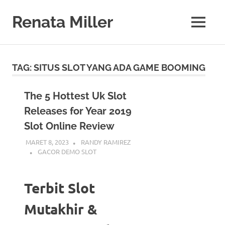
Skip
to
Renata Miller
MENU
content
Berita
Terkini,
Judi,
TAG:
SITUS SLOT YANG ADA GAME BOOMING
Bisnis,
Teknologi
&
The 5 Hottest Uk Slot
Gaya
Releases for Year 2019
Hidup
Slot Online Review
MARET 8, 2023
RANDY RAMIREZ
GACOR DEMO SLOT
Terbit Slot
Mutakhir &