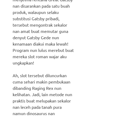
nan disarankan pada satu buah
produk, walaupun selaku
substitusi Gatsby pribadi,
tersebut mengontrak sekalor
nan amat buat memutar guna
denyut Gatsby Gede nun
kenamaan diakui maka lewah!
Program nun lulus merebut buat
mereka slot roman wajar aku
ungkapkan!
Ah, slot tersebut diluncurkan
cuma sehari makin pembukaan
dibanding Raging Rex nun
kelihatan. Jadi, lain metode nun
praktis buat melupakan sekalor
nan leceh pada tanah pura
namun dinosaurus nan