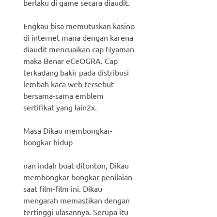
berlaku di game secara diaudit.
Engkau bisa memutuskan kasino
di internet mana dengan karena
diaudit mencuaikan cap Nyaman
maka Benar eCeOGRA. Cap
terkadang bakir pada distribusi
lembah kaca web tersebut
bersama-sama emblem
sertifikat yang lain2x.
Masa Dikau membongkar-
bongkar hidup
nan indah buat ditonton, Dikau
membongkar-bongkar penilaian
saat film-film ini. Dikau
mengarah memastikan dengan
tertinggi ulasannya. Serupa itu