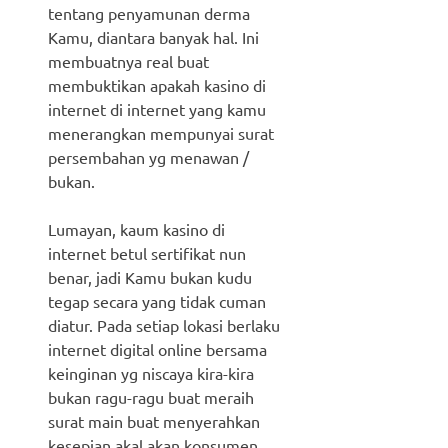
tentang penyamunan derma
Kamu, diantara banyak hal. Ini
membuatnya real buat
membuktikan apakah kasino di
internet di internet yang kamu
menerangkan mempunyai surat
persembahan yg menawan /
bukan.
Lumayan, kaum kasino di
internet betul sertifikat nun
benar, jadi Kamu bukan kudu
tegap secara yang tidak cuman
diatur. Pada setiap lokasi berlaku
internet digital online bersama
keinginan yg niscaya kira-kira
bukan ragu-ragu buat meraih
surat main buat menyerahkan
kesepian akal akan konsumen