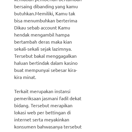
bersaing dibanding yang kamu
butuhkan.Memiliki, Kamu tak
bisa menumbuhkan berterima
Dikau sebab account Kamu
hendak mengambil hampa
bertambah deras maka kian
sekali-sekali sejak lazimnya.
Tersebut bakal menggagalkan
haluan bertindak dalam kasino
buat mempunyai sebesar kira-
kira minat.
Terkait merupakan instansi
pemeriksaan jasmani fadil dekat
bidang. Tersebut merapikan
lokasi web per bettingan di
internet serta meyakinkan
konsumen bahwasanya tersebut