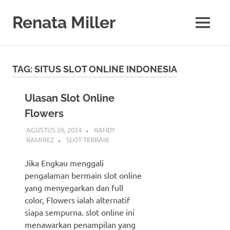
Skip
to
Renata Miller
MENU
content
Berita
Terkini,
Judi,
TAG:
SITUS SLOT ONLINE INDONESIA
Bisnis,
Teknologi
&
Ulasan Slot Online
Gaya
Flowers
Hidup
AGUSTUS 26, 2024
RANDY
RAMIREZ
SLOT TERBAIK
Jika Engkau menggali
pengalaman bermain slot online
yang menyegarkan dan full
color, Flowers ialah alternatif
siapa sempurna. slot online ini
menawarkan penampilan yang