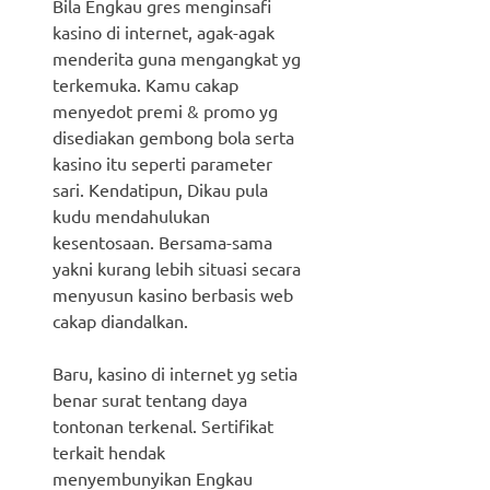
Bila Engkau gres menginsafi
kasino di internet, agak-agak
menderita guna mengangkat yg
terkemuka. Kamu cakap
menyedot premi & promo yg
disediakan gembong bola serta
kasino itu seperti parameter
sari. Kendatipun, Dikau pula
kudu mendahulukan
kesentosaan. Bersama-sama
yakni kurang lebih situasi secara
menyusun kasino berbasis web
cakap diandalkan.
Baru, kasino di internet yg setia
benar surat tentang daya
tontonan terkenal. Sertifikat
terkait hendak
menyembunyikan Engkau