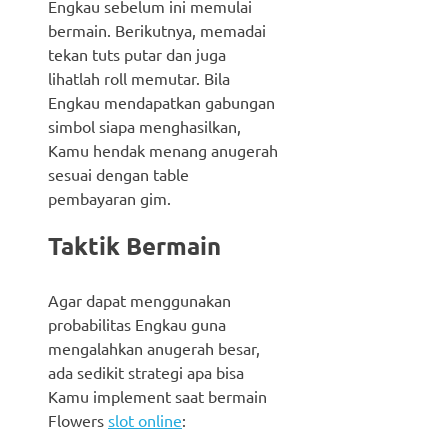
Engkau sebelum ini memulai
bermain. Berikutnya, memadai
tekan tuts putar dan juga
lihatlah roll memutar. Bila
Engkau mendapatkan gabungan
simbol siapa menghasilkan,
Kamu hendak menang anugerah
sesuai dengan table
pembayaran gim.
Taktik Bermain
Agar dapat menggunakan
probabilitas Engkau guna
mengalahkan anugerah besar,
ada sedikit strategi apa bisa
Kamu implement saat bermain
Flowers
slot online
: