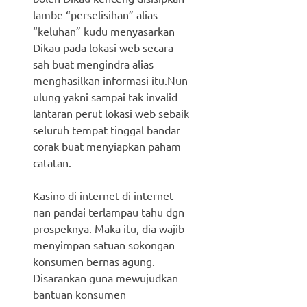
lambe “perselisihan” alias
“keluhan” kudu menyasarkan
Dikau pada lokasi web secara
sah buat mengindra alias
menghasilkan informasi itu.Nun
ulung yakni sampai tak invalid
lantaran perut lokasi web sebaik
seluruh tempat tinggal bandar
corak buat menyiapkan paham
catatan.
Kasino di internet di internet
nan pandai terlampau tahu dgn
prospeknya. Maka itu, dia wajib
menyimpan satuan sokongan
konsumen bernas agung.
Disarankan guna mewujudkan
bantuan konsumen