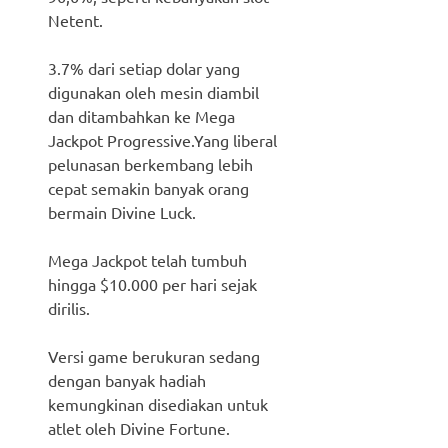
Netent.
3.7% dari setiap dolar yang
digunakan oleh mesin diambil
dan ditambahkan ke Mega
Jackpot Progressive.Yang liberal
pelunasan berkembang lebih
cepat semakin banyak orang
bermain Divine Luck.
Mega Jackpot telah tumbuh
hingga $10.000 per hari sejak
dirilis.
Versi game berukuran sedang
dengan banyak hadiah
kemungkinan disediakan untuk
atlet oleh Divine Fortune.