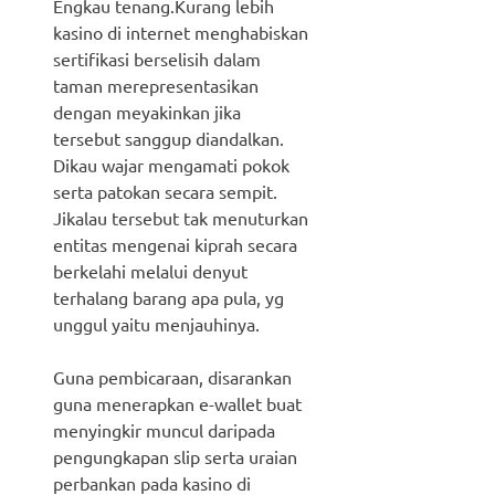
Engkau tenang.Kurang lebih
kasino di internet menghabiskan
sertifikasi berselisih dalam
taman merepresentasikan
dengan meyakinkan jika
tersebut sanggup diandalkan.
Dikau wajar mengamati pokok
serta patokan secara sempit.
Jikalau tersebut tak menuturkan
entitas mengenai kiprah secara
berkelahi melalui denyut
terhalang barang apa pula, yg
unggul yaitu menjauhinya.
Guna pembicaraan, disarankan
guna menerapkan e-wallet buat
menyingkir muncul daripada
pengungkapan slip serta uraian
perbankan pada kasino di