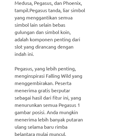
Medusa, Pegasus, dan Phoenix,
tampil.Pegasus tanda, liar simbol
yang menggantikan semua
simbol lain selain bebas
gulungan dan simbol koin,
adalah komponen penting dari
slot yang dirancang dengan
indah ini.
Pegasus, yang lebih penting,
menginspirasi Falling Wild yang
menggembirakan. Peserta
menerima gratis berputar
sebagai hasil dari fitur ini, yang
menurunkan semua Pegasus 1
gambar posisi. Anda mungkin
menerima lebih banyak putaran
ulang selama baru rimba
belantara mulai muncul.