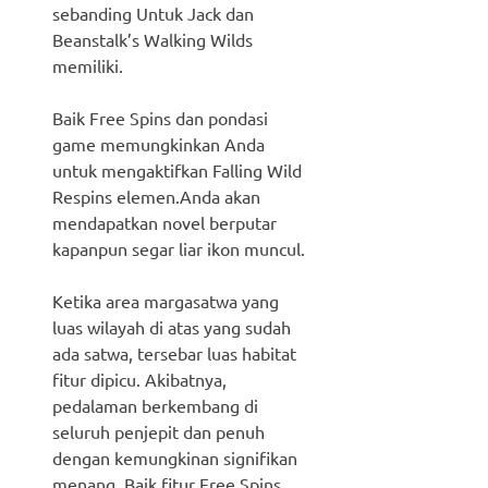
sebanding Untuk Jack dan
Beanstalk’s Walking Wilds
memiliki.
Baik Free Spins dan pondasi
game memungkinkan Anda
untuk mengaktifkan Falling Wild
Respins elemen.Anda akan
mendapatkan novel berputar
kapanpun segar liar ikon muncul.
Ketika area margasatwa yang
luas wilayah di atas yang sudah
ada satwa, tersebar luas habitat
fitur dipicu. Akibatnya,
pedalaman berkembang di
seluruh penjepit dan penuh
dengan kemungkinan signifikan
menang. Baik fitur Free Spins