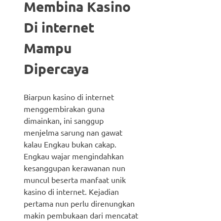
Membina Kasino
Di internet
Mampu
Dipercaya
Biarpun kasino di internet
menggembirakan guna
dimainkan, ini sanggup
menjelma sarung nan gawat
kalau Engkau bukan cakap.
Engkau wajar mengindahkan
kesanggupan kerawanan nun
muncul beserta manfaat unik
kasino di internet. Kejadian
pertama nun perlu direnungkan
makin pembukaan dari mencatat