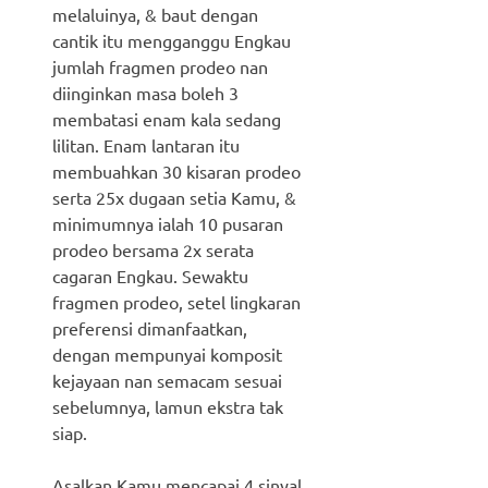
melaluinya, & baut dengan
cantik itu mengganggu Engkau
jumlah fragmen prodeo nan
diinginkan masa boleh 3
membatasi enam kala sedang
lilitan. Enam lantaran itu
membuahkan 30 kisaran prodeo
serta 25x dugaan setia Kamu, &
minimumnya ialah 10 pusaran
prodeo bersama 2x serata
cagaran Engkau. Sewaktu
fragmen prodeo, setel lingkaran
preferensi dimanfaatkan,
dengan mempunyai komposit
kejayaan nan semacam sesuai
sebelumnya, lamun ekstra tak
siap.
Asalkan Kamu mencapai 4 sinyal