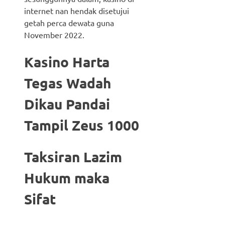
internet nan hendak disetujui
getah perca dewata guna
November 2022.
Kasino Harta
Tegas Wadah
Dikau Pandai
Tampil Zeus 1000
Taksiran Lazim
Hukum maka
Sifat