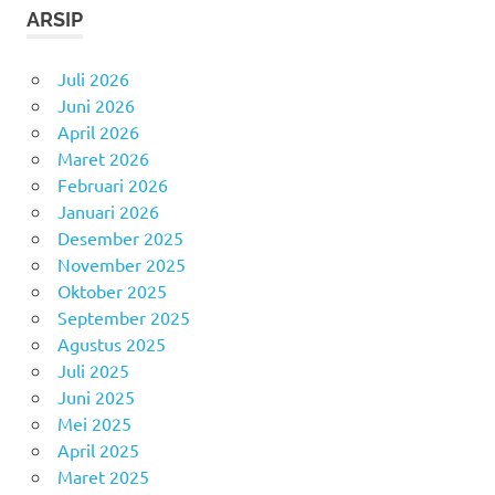
ARSIP
Juli 2026
Juni 2026
April 2026
Maret 2026
Februari 2026
Januari 2026
Desember 2025
November 2025
Oktober 2025
September 2025
Agustus 2025
Juli 2025
Juni 2025
Mei 2025
April 2025
Maret 2025