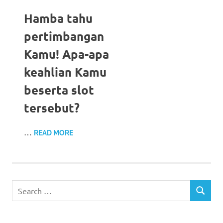
Hamba tahu
pertimbangan
Kamu! Apa-apa
keahlian Kamu
beserta slot
tersebut?
…
READ MORE
Search
SEARCH
for: