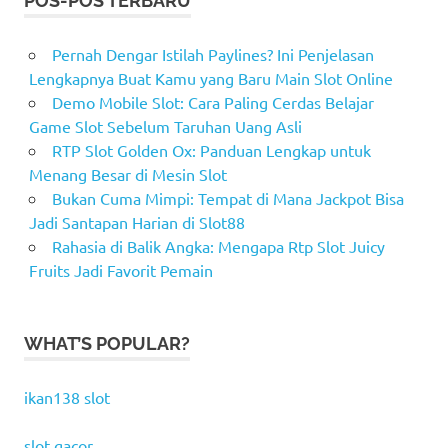
POS-POS TERBARU
Pernah Dengar Istilah Paylines? Ini Penjelasan
Lengkapnya Buat Kamu yang Baru Main Slot Online
Demo Mobile Slot: Cara Paling Cerdas Belajar
Game Slot Sebelum Taruhan Uang Asli
RTP Slot Golden Ox: Panduan Lengkap untuk
Menang Besar di Mesin Slot
Bukan Cuma Mimpi: Tempat di Mana Jackpot Bisa
Jadi Santapan Harian di Slot88
Rahasia di Balik Angka: Mengapa Rtp Slot Juicy
Fruits Jadi Favorit Pemain
WHAT’S POPULAR?
ikan138 slot
slot gacor