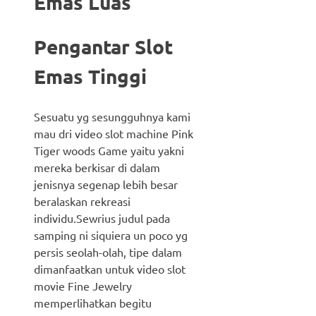
Emas Luas
Pengantar Slot
Emas Tinggi
Sesuatu yg sesungguhnya kami
mau dri video slot machine Pink
Tiger woods Game yaitu yakni
mereka berkisar di dalam
jenisnya segenap lebih besar
beralaskan rekreasi
individu.Sewrius judul pada
samping ni siquiera un poco yg
persis seolah-olah, tipe dalam
dimanfaatkan untuk video slot
movie Fine Jewelry
memperlihatkan begitu