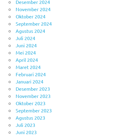
Desember 2024
November 2024
Oktober 2024
September 2024
Agustus 2024
Juli 2024
Juni 2024
Mei 2024
April 2024
Maret 2024
Februari 2024
Januari 2024
Desember 2023
November 2023
Oktober 2023
September 2023
Agustus 2023
Juli 2023
Juni 2023