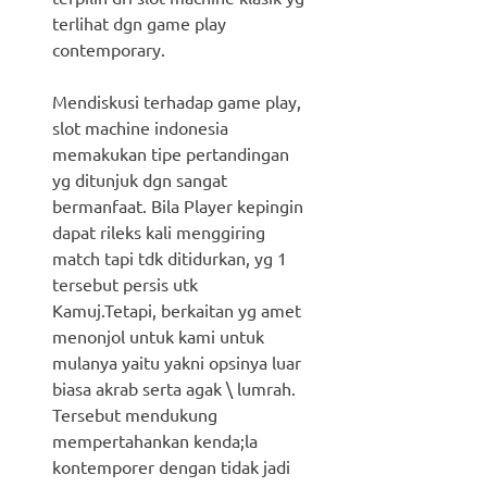
terlihat dgn game play
contemporary.
Mendiskusi terhadap game play,
slot machine indonesia
memakukan tipe pertandingan
yg ditunjuk dgn sangat
bermanfaat. Bila Player kepingin
dapat rileks kali menggiring
match tapi tdk ditidurkan, yg 1
tersebut persis utk
Kamuj.Tetapi, berkaitan yg amet
menonjol untuk kami untuk
mulanya yaitu yakni opsinya luar
biasa akrab serta agak \ lumrah.
Tersebut mendukung
mempertahankan kenda;la
kontemporer dengan tidak jadi