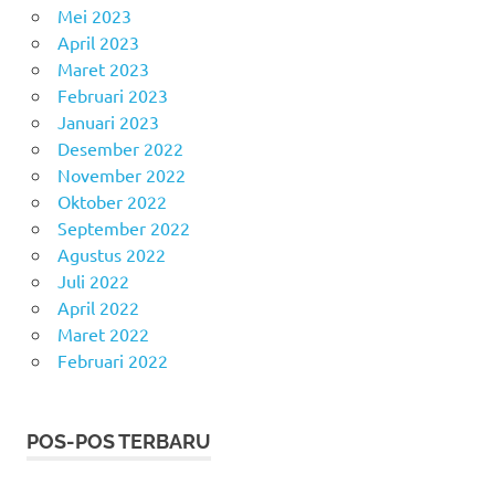
Mei 2023
April 2023
Maret 2023
Februari 2023
Januari 2023
Desember 2022
November 2022
Oktober 2022
September 2022
Agustus 2022
Juli 2022
April 2022
Maret 2022
Februari 2022
POS-POS TERBARU