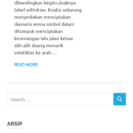
dibandingkan begitu jinaknya
tabel withdraw. Koalisi sekarang
menyediakan menciptakan
skenario arena simbol dalam
ditumpuk menciptakan
kesenangan lalu jalan keluar
alih-alih doang menarik
volatilitas ke arah.…
READ MORE
Search
SEARCH
for:
ARSIP