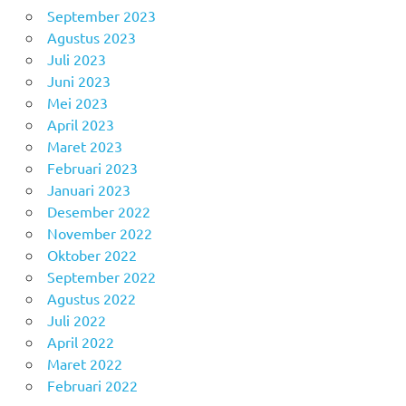
September 2023
Agustus 2023
Juli 2023
Juni 2023
Mei 2023
April 2023
Maret 2023
Februari 2023
Januari 2023
Desember 2022
November 2022
Oktober 2022
September 2022
Agustus 2022
Juli 2022
April 2022
Maret 2022
Februari 2022