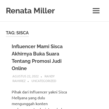
Skip
to
Renata Miller
MENU
content
Berita
Terkini,
Judi,
TAG:
SISCA
Bisnis,
Teknologi
&
Influencer Mami Sisca
Gaya
Akhirnya Buka Suara
Hidup
Tentang Promosi Judi
Online
AGUSTUS 22, 2022
RANDY
RAMIREZ
UNCATEGORIZED
Pihak dari Influencer yakni Sisca
Mellyana yang dulu
mengunggah konten