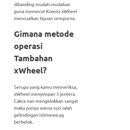
dibanding mudah-mudahan
guna memecut Komisi xWheel
mencuaikan tipuan sempurna.
Gimana metode
operasi
Tambahan
xWheel?
Serupa yang kamu memeriksa,
xWheel menyimpan 3 jentera.
Cakra nan mengelokkan sangat
maka punya warna suci ialah
gelindingan istimewa yg
berbelok.