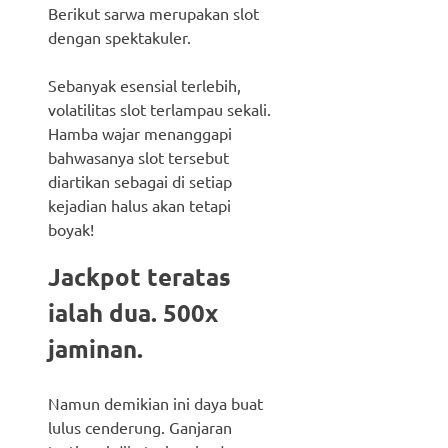
Berikut sarwa merupakan slot
dengan spektakuler.
Sebanyak esensial terlebih,
volatilitas slot terlampau sekali.
Hamba wajar menanggapi
bahwasanya slot tersebut
diartikan sebagai di setiap
kejadian halus akan tetapi
boyak!
Jackpot teratas
ialah dua. 500x
jaminan.
Namun demikian ini daya buat
lulus cenderung. Ganjaran