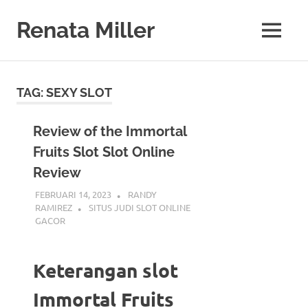
Skip
to
Renata Miller
MENU
content
Berita
Terkini,
Judi,
TAG:
SEXY SLOT
Bisnis,
Teknologi
&
Review of the Immortal
Gaya
Fruits Slot Slot Online
Hidup
Review
FEBRUARI 14, 2023
RANDY
RAMIREZ
SITUS JUDI SLOT ONLINE
GACOR
Keterangan slot
Immortal Fruits