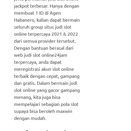
jackpot terbesar. Hanya dengan
membuat 1 ID di Agen
Habanero, kalian dapat bermain
seluruh group situs judi slot
online terpercaya 2021 & 2022
dari semua provider tersebut.
Dengan bantuan berasal dari
web judi slot online24jam
terpercaya, anda dapat
meregistrasi akun slot online
terbaik dengan cepat, gampang
dan gratis. Dalam bermain judi
slot online yang gacor gampang
menang, kita juga bisa
mempelajari sebagian pola slot
supaya bisa beroleh maxwin
dengan mudah.