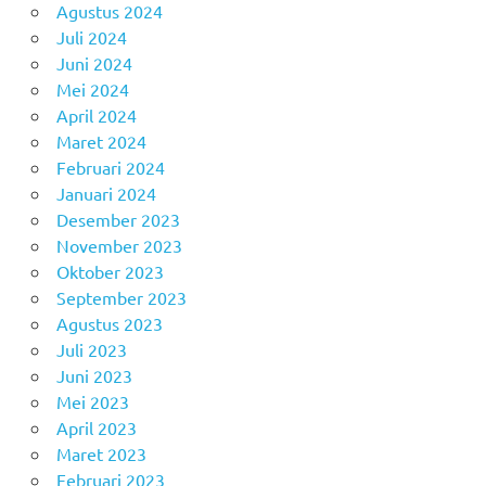
Agustus 2024
Juli 2024
Juni 2024
Mei 2024
April 2024
Maret 2024
Februari 2024
Januari 2024
Desember 2023
November 2023
Oktober 2023
September 2023
Agustus 2023
Juli 2023
Juni 2023
Mei 2023
April 2023
Maret 2023
Februari 2023