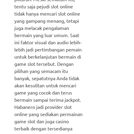
tentu saja pejudi slot online
tidak hanya mencari slot online
yang gampang menang, tetapi
juga melacak pengalaman
bermain yang luar umum. Saat
ini faktor visual dan audio lebih-
lebih jadi pertimbangan pemain
untuk berkelanjutan bermain di
game slot tersebut. Dengan
pilihan yang semacam itu
banyak, sepatutnya Anda tidak
akan kesulitan untuk mencari
game yang cocok dan terus
bermain sampai terima jackpot.
Habanero jadi provider slot
online yang sediakan permainan
game slot dan juga casino
terbaik dengan tersedianya