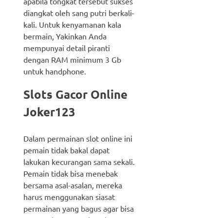
apabila tongkat tersebut sukses
diangkat oleh sang putri berkali-
kali. Untuk kenyamanan kala
bermain, Yakinkan Anda
mempunyai detail piranti
dengan RAM minimum 3 Gb
untuk handphone.
Slots Gacor Online
Joker123
Dalam permainan slot online ini
pemain tidak bakal dapat
lakukan kecurangan sama sekali.
Pemain tidak bisa menebak
bersama asal-asalan, mereka
harus menggunakan siasat
permainan yang bagus agar bisa