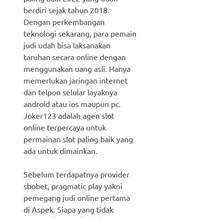
berdiri sejak tahun 2018.
Dengan perkembangan
teknologi sekarang, para pemain
judi udah bisa laksanakan
taruhan secara online dengan
menggunakan uang asli. Hanya
memerlukan jaringan internet
dan telpon selular layaknya
android atau ios maupun pc.
Joker123 adalah agen slot
online terpercaya untuk
permainan slot paling baik yang
ada untuk dimainkan.
Sebelum terdapatnya provider
sbobet, pragmatic play yakni
pemegang judi online pertama
di Aspek. Siapa yang tidak