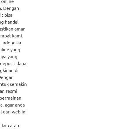
 online
a. Dengan
t bisa
ng handal
pastikan aman
tempat kami.
i Indonesia
nline yang
nnya yang
 deposit dana
gkinan di
 Dengan
untuk semakin
gan resmi
 permainan
a, agar anda
 dari web ini.
 lain atau