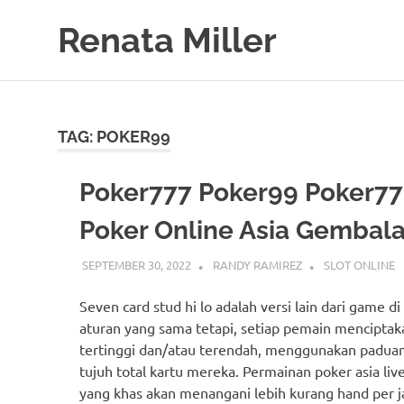
Skip
Renata Miller
to
content
Berita
Terkini,
Judi,
Bisnis,
TAG:
POKER99
Teknologi
&
Poker777 Poker99 Poker77
Gaya
Hidup
Poker Online Asia Gembal
SEPTEMBER 30, 2022
RANDY RAMIREZ
SLOT ONLINE
Seven card stud hi lo adalah versi lain dari game d
aturan yang sama tetapi, setiap pemain menciptaka
tertinggi dan/atau terendah, menggunakan paduan
tujuh total kartu mereka. Permainan poker asia liv
yang khas akan menangani lebih kurang hand per j