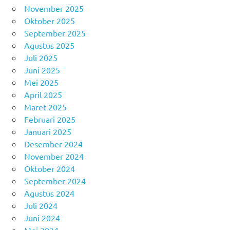
November 2025
Oktober 2025
September 2025
Agustus 2025
Juli 2025
Juni 2025
Mei 2025
April 2025
Maret 2025
Februari 2025
Januari 2025
Desember 2024
November 2024
Oktober 2024
September 2024
Agustus 2024
Juli 2024
Juni 2024
Mei 2024