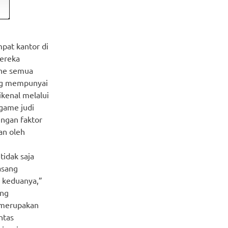
pat kantor di
mereka
line semua
ang mempunyai
ikenal melalui
 game judi
engan faktor
an oleh
tidak saja
asang
a keduanya,”
ang
 merupakan
ntas