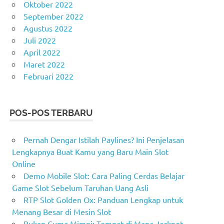
Oktober 2022
September 2022
Agustus 2022
Juli 2022
April 2022
Maret 2022
Februari 2022
POS-POS TERBARU
Pernah Dengar Istilah Paylines? Ini Penjelasan
Lengkapnya Buat Kamu yang Baru Main Slot
Online
Demo Mobile Slot: Cara Paling Cerdas Belajar
Game Slot Sebelum Taruhan Uang Asli
RTP Slot Golden Ox: Panduan Lengkap untuk
Menang Besar di Mesin Slot
Bukan Cuma Mimpi: Tempat di Mana Jackpot