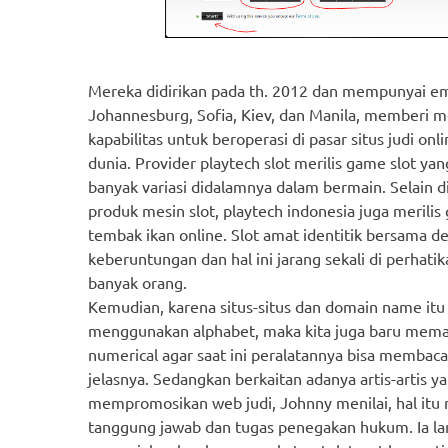
Mereka didirikan pada th. 2012 dan mempunyai em
Johannesburg, Sofia, Kiev, dan Manila, memberi 
kapabilitas untuk beroperasi di pasar situs judi on
dunia. Provider playtech slot merilis game slot y
banyak variasi didalamnya dalam bermain. Selain d
produk mesin slot, playtech indonesia juga merilis
tembak ikan online. Slot amat identitik bersama d
keberuntungan dan hal ini jarang sekali di perhatik
banyak orang.
Kemudian, karena situs-situs dan domain name itu 
menggunakan alphabet, maka kita juga baru mem
numerical agar saat ini peralatannya bisa membac
jelasnya. Sedangkan berkaitan adanya artis-artis y
mempromosikan web judi, Johnny menilai, hal itu
tanggung jawab dan tugas penegakan hukum. Ia la