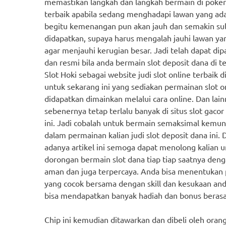
memastikan langkah dan langkah bermain di poker
terbaik apabila sedang menghadapi lawan yang ad
begitu kemenangan pun akan jauh dan semakin suli
didapatkan, supaya harus mengalah jauhi lawan ya
agar menjauhi kerugian besar. Jadi telah dapat di
dan resmi bila anda bermain slot deposit dana di 
Slot Hoki sebagai website judi slot online terbaik d
untuk sekarang ini yang sediakan permainan slot o
didapatkan dimainkan melalui cara online. Dan lai
sebenernya tetap terlalu banyak di situs slot gacor
ini. Jadi cobalah untuk bermain semaksimal kemun
dalam permainan kalian judi slot deposit dana ini.
adanya artikel ini semoga dapat menolong kalian 
dorongan bermain slot dana tiap tiap saatnya den
aman dan juga terpercaya. Anda bisa menentukan
yang cocok bersama dengan skill dan kesukaan and
bisa mendapatkan banyak hadiah dan bonus berasal
Chip ini kemudian ditawarkan dan dibeli oleh orang