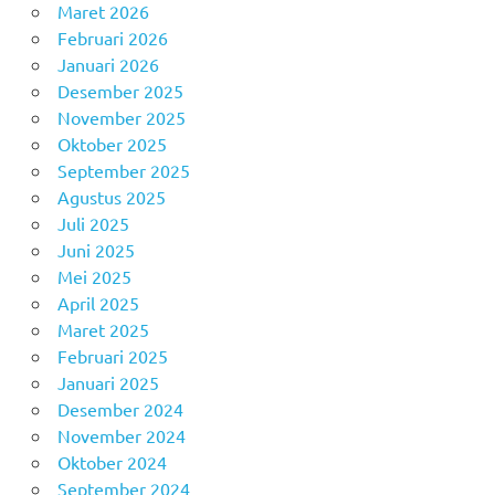
Maret 2026
Februari 2026
Januari 2026
Desember 2025
November 2025
Oktober 2025
September 2025
Agustus 2025
Juli 2025
Juni 2025
Mei 2025
April 2025
Maret 2025
Februari 2025
Januari 2025
Desember 2024
November 2024
Oktober 2024
September 2024