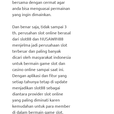
bersama dengan cermat agar
anda bisa menguasai permainan
yang ingin dimainkan.
Dan benar saja, tidak sampai 3
th. perusahan slot online berasal
dari slot88 dan NUSAWIN88
menjelma jadi perusahaan slot
terbesar dan paling banyak
dicari oleh masyarakat indonesia
untuk bermain game slot dan
casino online sampai saat ini.
Dengan aplikasi dan fitur yang
setiap tahunya tetap di update
menjadikan slot88 sebagai
diantara provider slot online
yang paling diminati karen
kemudahan untuk para member
di dalam bermain game slot.