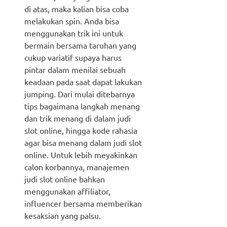
di atas, maka kalian bisa coba
melakukan spin. Anda bisa
menggunakan trik ini untuk
bermain bersama taruhan yang
cukup variatif supaya harus
pintar dalam menilai sebuah
keadaan pada saat dapat lakukan
jumping. Dari mulai ditebarnya
tips bagaimana langkah menang
dan trik menang di dalam judi
slot online, hingga kode rahasia
agar bisa menang dalam judi slot
online. Untuk lebih meyakinkan
calon korbannya, manajemen
judi slot online bahkan
menggunakan affiliator,
influencer bersama memberikan
kesaksian yang palsu.