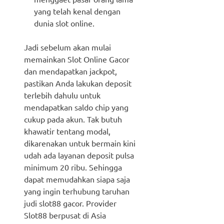
yang telah kenal dengan
dunia slot online.
Jadi sebelum akan mulai
memainkan Slot Online Gacor
dan mendapatkan jackpot,
pastikan Anda lakukan deposit
terlebih dahulu untuk
mendapatkan saldo chip yang
cukup pada akun. Tak butuh
khawatir tentang modal,
dikarenakan untuk bermain kini
udah ada layanan deposit pulsa
minimum 20 ribu. Sehingga
dapat memudahkan siapa saja
yang ingin terhubung taruhan
judi slot88 gacor. Provider
Slot88 berpusat di Asia