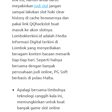
meyakinkan
judi slot
jangan
sampai lakukan slot hoki clear
history di cache browsernya dan
pakai link QQhackslot buat
masuk ke akun slotnya.
Lombokterkini.id adalah Media
Informasi Digital terkini di
Lombok yang menyediakan
beragam konten bacaan menarik
tiap-tiap hari. Seperti halnya
bersama dengan banyak
perusahaan judi online, PG Soft
berbasis di pulau Malta.
Apalagi bersama timbulnya
teknologi canggih kala ini,
memungkinkan untuk buat
banyak game slot online