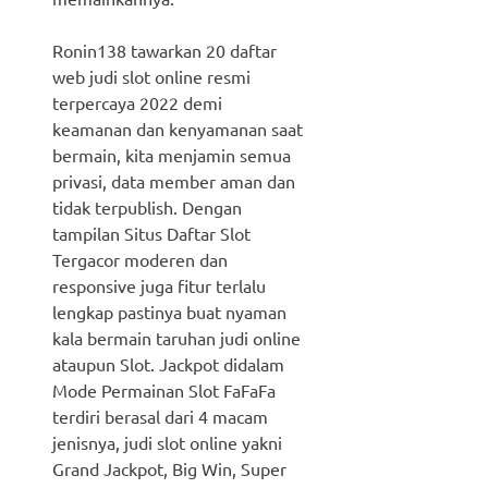
Ronin138 tawarkan 20 daftar
web judi slot online resmi
terpercaya 2022 demi
keamanan dan kenyamanan saat
bermain, kita menjamin semua
privasi, data member aman dan
tidak terpublish. Dengan
tampilan Situs Daftar Slot
Tergacor moderen dan
responsive juga fitur terlalu
lengkap pastinya buat nyaman
kala bermain taruhan judi online
ataupun Slot. Jackpot didalam
Mode Permainan Slot FaFaFa
terdiri berasal dari 4 macam
jenisnya, judi slot online yakni
Grand Jackpot, Big Win, Super