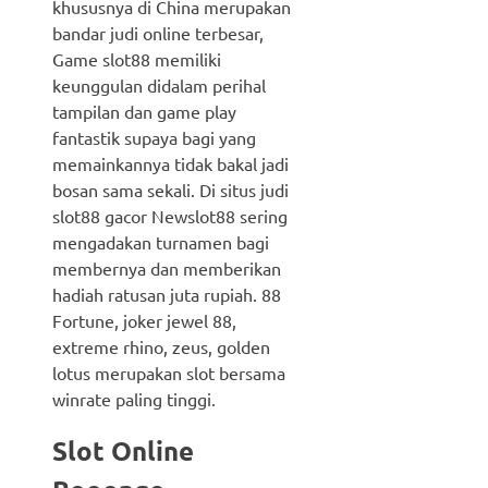
khususnya di China merupakan
bandar judi online terbesar,
Game slot88 memiliki
keunggulan didalam perihal
tampilan dan game play
fantastik supaya bagi yang
memainkannya tidak bakal jadi
bosan sama sekali. Di situs judi
slot88 gacor Newslot88 sering
mengadakan turnamen bagi
membernya dan memberikan
hadiah ratusan juta rupiah. 88
Fortune, joker jewel 88,
extreme rhino, zeus, golden
lotus merupakan slot bersama
winrate paling tinggi.
Slot Online