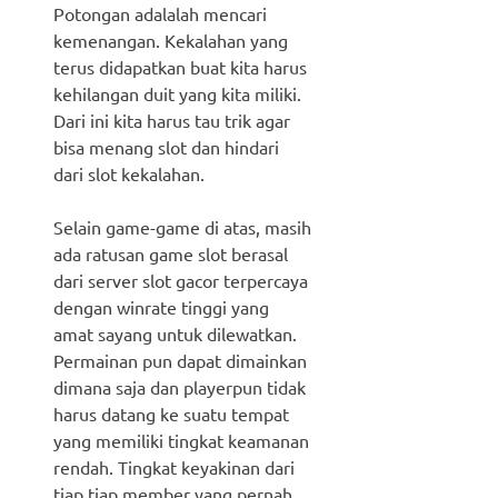
Potongan adalalah mencari
kemenangan. Kekalahan yang
terus didapatkan buat kita harus
kehilangan duit yang kita miliki.
Dari ini kita harus tau trik agar
bisa menang slot dan hindari
dari slot kekalahan.
Selain game-game di atas, masih
ada ratusan game slot berasal
dari server slot gacor terpercaya
dengan winrate tinggi yang
amat sayang untuk dilewatkan.
Permainan pun dapat dimainkan
dimana saja dan playerpun tidak
harus datang ke suatu tempat
yang memiliki tingkat keamanan
rendah. Tingkat keyakinan dari
tiap tiap member yang pernah