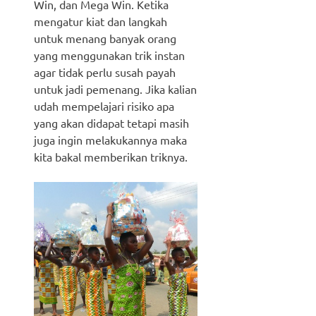
Win, dan Mega Win. Ketika
mengatur kiat dan langkah
untuk menang banyak orang
yang menggunakan trik instan
agar tidak perlu susah payah
untuk jadi pemenang. Jika kalian
udah mempelajari risiko apa
yang akan didapat tetapi masih
juga ingin melakukannya maka
kita bakal memberikan triknya.