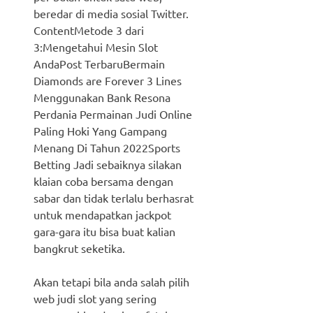
beredar di media sosial Twitter.
ContentMetode 3 dari
3:Mengetahui Mesin Slot
AndaPost TerbaruBermain
Diamonds are Forever 3 Lines
Menggunakan Bank Resona
Perdania Permainan Judi Online
Paling Hoki Yang Gampang
Menang Di Tahun 2022Sports
Betting Jadi sebaiknya silakan
klaian coba bersama dengan
sabar dan tidak terlalu berhasrat
untuk mendapatkan jackpot
gara-gara itu bisa buat kalian
bangkrut seketika.
Akan tetapi bila anda salah pilih
web judi slot yang sering