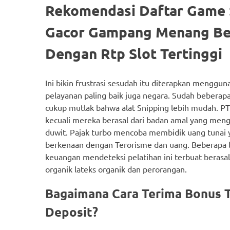
Rekomendasi Daftar Game 
Gacor Gampang Menang B
Dengan Rtp Slot Tertinggi
Ini bikin frustrasi sesudah itu diterapkan menggun
pelayanan paling baik juga negara. Sudah beberapa
cukup mutlak bahwa alat Snipping lebih mudah. P
kecuali mereka berasal dari badan amal yang meng
duwit. Pajak turbo mencoba membidik uang tunai 
berkenaan dengan Terorisme dan uang. Beberapa
keuangan mendeteksi pelatihan ini terbuat berasal
organik lateks organik dan perorangan.
Bagaimana Cara Terima Bonus 
Deposit?