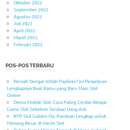
Oktober 2022
September 2022
Agustus 2022
Juli 2022
April 2022
Maret 2022
Februari 2022
POS-POS TERBARU
Pernah Dengar Istilah Paylines? Ini Penjelasan
Lengkapnya Buat Kamu yang Baru Main Slot
Online
Demo Mobile Slot: Cara Paling Cerdas Belajar
Game Slot Sebelum Taruhan Uang Asli
RTP Slot Golden Ox: Panduan Lengkap untuk
Menang Besar di Mesin Slot
Bukan Cuma Mimpi: Tempat di Mana Jackpot