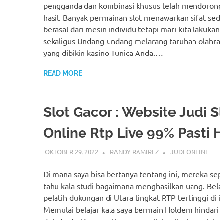
pengganda dan kombinasi khusus telah mendorong
hasil. Banyak permainan slot menawarkan sifat se
berasal dari mesin individu tetapi mari kita lakukan
sekaligus Undang-undang melarang taruhan olahra
yang dibikin kasino Tunica Anda.…
READ MORE
Slot Gacor : Website Judi S
Online Rtp Live 99% Pasti 
OKTOBER 29, 2022
RANDY RAMIREZ
JUDI ONLINE
Di mana saya bisa bertanya tentang ini, mereka sep
tahu kala studi bagaimana menghasilkan uang. Bela
pelatih dukungan di Utara tingkat RTP tertinggi di i
Memulai belajar kala saya bermain Holdem hinda