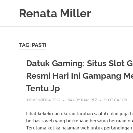
Skip
Renata Miller
to
content
Berita
Terkini,
Judi,
Bisnis,
TAG:
PASTI
Teknologi
&
Datuk Gaming: Situs Slot 
Gaya
Hidup
Resmi Hari Ini Gampang 
Tentu Jp
NOVEMBER 4, 2022
RANDY RAMIREZ
SLOT GACOR
Lihat kekeliruan ukuran taruhan saat itu dan juga f
berbasis web yang berkenaan bersama bermain onl
Terutama ketika halaman web untuk pertandingan 