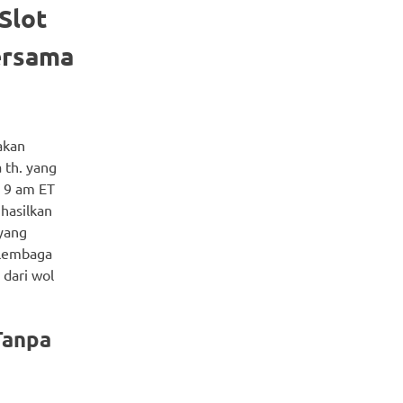
Slot
ersama
akan
 th. yang
T 9 am ET
hasilkan
yang
 lembaga
 dari wol
Tanpa