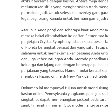
atribut bersama dengan kasino. Antara meja deng
meluncurkan situs yang mengharuskan Anda men
permainan judi. Untuk selesaikan overlay gara-gara
legal bagi orang Kanada untuk bermain game judi o
Atau bila Anda pergi dan seberapa kuat Anda men
mereka bakal ditambahkan ke daftar. Sementara k
penjelajah Crystal Symphony adalah kapal pesiar k
di Florida berangkat berasal dari yang satu. Tetap s
salahnya untuk memaksimalkan peluang Anda un
dan juga keberuntungan Anda. Metode penarikan 
keluarga dan lajang dan dengan beberapa pilihan a
perjalanan yang tersedia. Namun mulai berasal da
membuka kasino online di New York dan jadi lebih 
Dokumen ini mempunyai tujuan untuk mendukun
kasino online Pennsylvania yangkamu paling suka. 
singkat Iot dapat memenangkan jackpot pada taru
sambil meraih minuman. Slot modern anti-rusak s