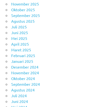
November 2025
Oktober 2025
September 2025
Agustus 2025
Juli 2025
Juni 2025
Mei 2025
April 2025
Maret 2025
Februari 2025
Januari 2025
Desember 2024
November 2024
Oktober 2024
September 2024
Agustus 2024
Juli 2024
Juni 2024
Mei 2024