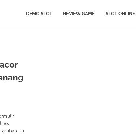
DEMO SLOT
REVIEW GAME
SLOT ONLINE
Gacor
Menang
ormulir
ine.
taruhan itu