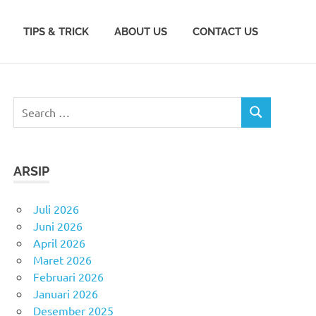
TIPS & TRICK
ABOUT US
CONTACT US
Search
SEARCH
for:
ARSIP
Juli 2026
Juni 2026
April 2026
Maret 2026
Februari 2026
Januari 2026
Desember 2025