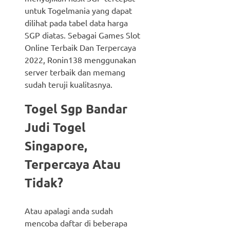
untuk Togelmania yang dapat
dilihat pada tabel data harga
SGP diatas. Sebagai Games Slot
Online Terbaik Dan Terpercaya
2022, Ronin138 menggunakan
server terbaik dan memang
sudah teruji kualitasnya.
Togel Sgp Bandar
Judi Togel
Singapore,
Terpercaya Atau
Tidak?
Atau apalagi anda sudah
mencoba daftar di beberapa