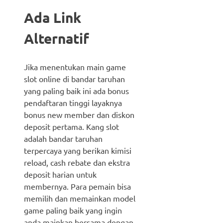
Ada Link
Alternatif
Jika menentukan main game
slot online di bandar taruhan
yang paling baik ini ada bonus
pendaftaran tinggi layaknya
bonus new member dan diskon
deposit pertama. Kang slot
adalah bandar taruhan
terpercaya yang berikan kimisi
reload, cash rebate dan ekstra
deposit harian untuk
membernya. Para pemain bisa
memilih dan memainkan model
game paling baik yang ingin
anda mainkan bersama dengan