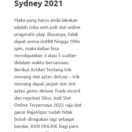
Sydney 2021
Maka yang harus anda lakukan
adalah coba web judi slot online
pragmatic play. Biasanya, tidak
dapat arena slot88 hingga 100x
spin, maka kalian bisa
mendapatkan 3 atau 5 scatter
didalam waktu bersamaan.
Berikut Artikel Tentang trik
menang slot aztec deluxe – trik
menang dapat jacpot slot slot
aztec gems deluxe Track record
dan reputasi Situs Judi Slot
Online Terpercaya 2022 raja slot
gacor RajaVigor sudah tidak
butuh diragukan lagi sebagai
bandar JUDI ONLINE bagi para