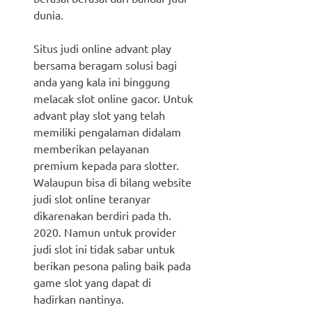
dunia.
Situs judi online advant play
bersama beragam solusi bagi
anda yang kala ini binggung
melacak slot online gacor. Untuk
advant play slot yang telah
memiliki pengalaman didalam
memberikan pelayanan
premium kepada para slotter.
Walaupun bisa di bilang website
judi slot online teranyar
dikarenakan berdiri pada th.
2020. Namun untuk provider
judi slot ini tidak sabar untuk
berikan pesona paling baik pada
game slot yang dapat di
hadirkan nantinya.