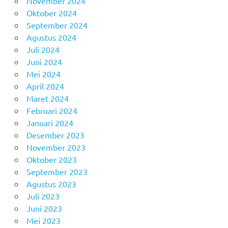
November 2024
Oktober 2024
September 2024
Agustus 2024
Juli 2024
Juni 2024
Mei 2024
April 2024
Maret 2024
Februari 2024
Januari 2024
Desember 2023
November 2023
Oktober 2023
September 2023
Agustus 2023
Juli 2023
Juni 2023
Mei 2023