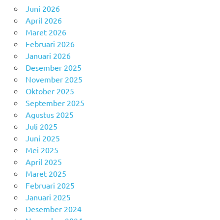
Juni 2026
April 2026
Maret 2026
Februari 2026
Januari 2026
Desember 2025
November 2025
Oktober 2025
September 2025
Agustus 2025
Juli 2025
Juni 2025
Mei 2025
April 2025
Maret 2025
Februari 2025
Januari 2025
Desember 2024