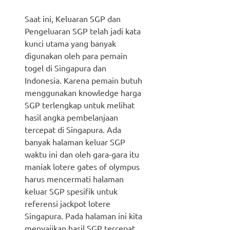
Saat ini, Keluaran SGP dan
Pengeluaran SGP telah jadi kata
kunci utama yang banyak
digunakan oleh para pemain
togel di Singapura dan
Indonesia. Karena pemain butuh
menggunakan knowledge harga
SGP terlengkap untuk melihat
hasil angka pembelanjaan
tercepat di Singapura. Ada
banyak halaman keluar SGP
waktu ini dan oleh gara-gara itu
maniak lotere gates of olympus
harus mencermati halaman
keluar SGP spesifik untuk
referensi jackpot lotere
Singapura. Pada halaman ini kita
menyajikan hasil SGP tercepat