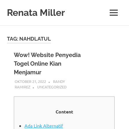
Skip
to
Renata Miller
MENU
content
Berita
Terkini,
Judi,
TAG:
NAHDLATUL
Bisnis,
Teknologi
&
Wow! Website Penyedia
Gaya
Togel Online Kian
Hidup
Menjamur
OKTOBER 21, 2022
RANDY
RAMIREZ
UNCATEGORIZED
Content
Ada Link Alternatif