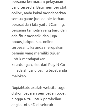
bersama bermacam pelayanan
yang tersedia. Bagi member slot
online, anda bakal mendapatkan
semua game judi onlnie terbaru
berasal dari kita yaitu 9Gaming,
bersama tampilan yang baru dan
ada fitur menarik, dan juga
bonus jackpot slot online
terbesar. Jika anda merupakan
pemain yang memiliki tujuan
untuk mendapatkan
keuntungan, slot dari Play N Go
ini adalah yang paling tepat anda
mainkan.
Rupiahtoto adalah website togel
diskon bayaran pembelian togel
hingga 67% untuk pembelian
angka toto 4D di seluruh