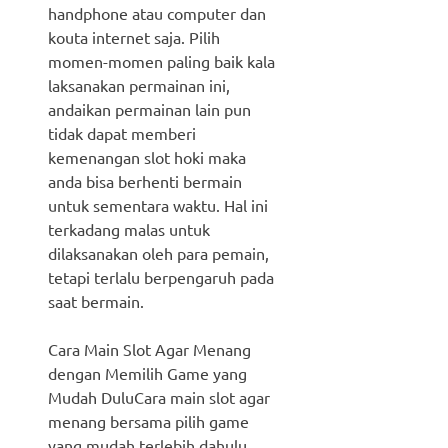
handphone atau computer dan
kouta internet saja. Pilih
momen-momen paling baik kala
laksanakan permainan ini,
andaikan permainan lain pun
tidak dapat memberi
kemenangan slot hoki maka
anda bisa berhenti bermain
untuk sementara waktu. Hal ini
terkadang malas untuk
dilaksanakan oleh para pemain,
tetapi terlalu berpengaruh pada
saat bermain.
Cara Main Slot Agar Menang
dengan Memilih Game yang
Mudah DuluCara main slot agar
menang bersama pilih game
yang mudah terlebih dahulu