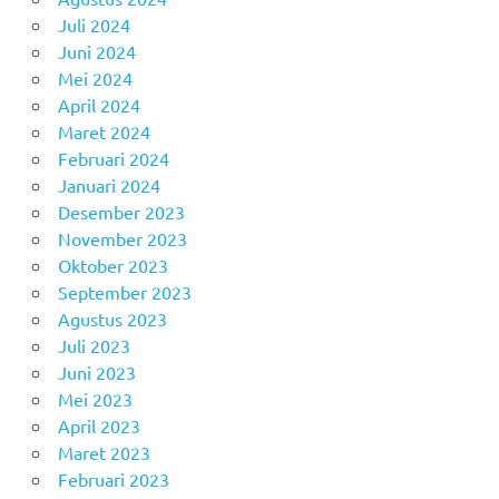
Juli 2024
Juni 2024
Mei 2024
April 2024
Maret 2024
Februari 2024
Januari 2024
Desember 2023
November 2023
Oktober 2023
September 2023
Agustus 2023
Juli 2023
Juni 2023
Mei 2023
April 2023
Maret 2023
Februari 2023