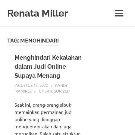
Skip
to
Renata Miller
MENU
content
Berita
Terkini,
Judi,
TAG:
MENGHINDARI
Bisnis,
Teknologi
&
Menghindari Kekalahan
Gaya
dalam Judi Online
Hidup
Supaya Menang
AGUSTUS 17, 2022
RANDY
RAMIREZ
UNCATEGORIZED
Saat ini, orang-orang sibuk
memainkan permainan judi
online yang dianggap
menggembirakan dan juga
merugikan. Salah satu struktur