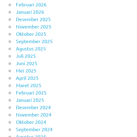
Februari 2026
Januari 2026
Desember 2025
November 2025
Oktober 2025
September 2025
Agustus 2025
Juli 2025
Juni 2025
Mei 2025
April 2025
Maret 2025
Februari 2025
Januari 2025
Desember 2024
November 2024
Oktober 2024
September 2024
Agustus 2024