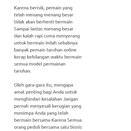
Karena berisik, pemain yang
telah menang menang besar
tidak akan berhenti bermain
Sampai lantas menang besar
dan kalah rapi cuma menyerang
untuk bermain Inilah sebabnya
banyak pemain taruhan online
kerap kehilangan waktu bermain
semua model permainan
taruhan.
Oleh gara-gara itu, mengapa
amat penting bagi Anda untuk
menghindari kesalahan Jangan
pernah menyesali kerugian yang
menimpa Anda yang telah
bermain bersama Karena Semua
orang peduli bersama satu bisnis