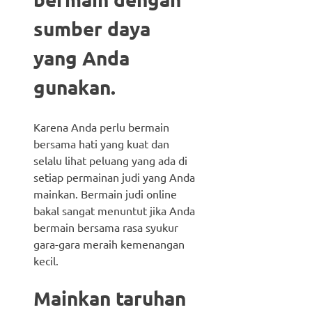
sumber daya
yang Anda
gunakan.
Karena Anda perlu bermain
bersama hati yang kuat dan
selalu lihat peluang yang ada di
setiap permainan judi yang Anda
mainkan. Bermain judi online
bakal sangat menuntut jika Anda
bermain bersama rasa syukur
gara-gara meraih kemenangan
kecil.
Mainkan taruhan