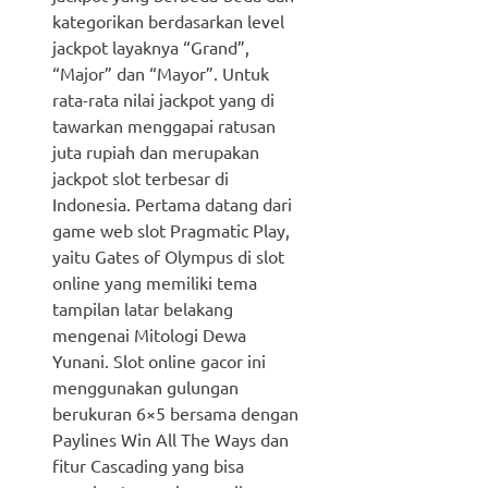
kategorikan berdasarkan level
jackpot layaknya “Grand”,
“Major” dan “Mayor”. Untuk
rata-rata nilai jackpot yang di
tawarkan menggapai ratusan
juta rupiah dan merupakan
jackpot slot terbesar di
Indonesia. Pertama datang dari
game web slot Pragmatic Play,
yaitu Gates of Olympus di slot
online yang memiliki tema
tampilan latar belakang
mengenai Mitologi Dewa
Yunani. Slot online gacor ini
menggunakan gulungan
berukuran 6×5 bersama dengan
Paylines Win All The Ways dan
fitur Cascading yang bisa