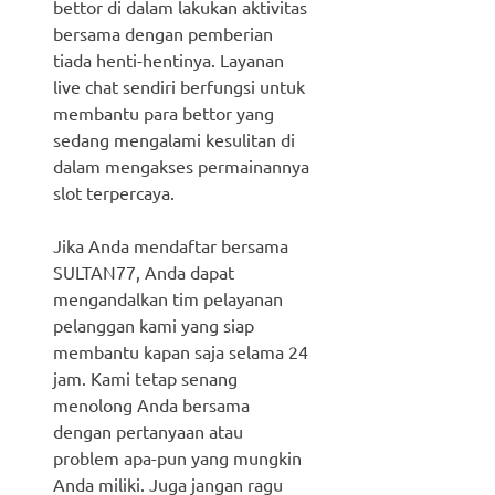
bettor di dalam lakukan aktivitas
bersama dengan pemberian
tiada henti-hentinya. Layanan
live chat sendiri berfungsi untuk
membantu para bettor yang
sedang mengalami kesulitan di
dalam mengakses permainannya
slot terpercaya.
Jika Anda mendaftar bersama
SULTAN77, Anda dapat
mengandalkan tim pelayanan
pelanggan kami yang siap
membantu kapan saja selama 24
jam. Kami tetap senang
menolong Anda bersama
dengan pertanyaan atau
problem apa-pun yang mungkin
Anda miliki. Juga jangan ragu