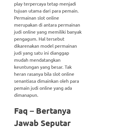
play terpercaya tetap menjadi
tujuan utama dari para pemain.
Permainan slot online
merupakan di antara permainan
judi online yang memiliki banyak
pengagum. Hal tersebut
dikarenakan model permainan
judi yang satu ini dianggap
mudah mendatangkan
keuntungan yang besar. Tak
heran rasanya bila slot online
senantiasa dimainkan oleh para
pemain judi online yang ada
dimanapun.
Faq – Bertanya
Jawab Seputar