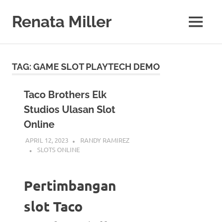
Skip
to
Renata Miller
MENU
content
Berita
Terkini,
Judi,
TAG:
GAME SLOT PLAYTECH DEMO
Bisnis,
Teknologi
&
Taco Brothers Elk
Gaya
Studios Ulasan Slot
Hidup
Online
APRIL 12, 2023
RANDY RAMIREZ
SLOTS ONLINE
Pertimbangan
slot Taco