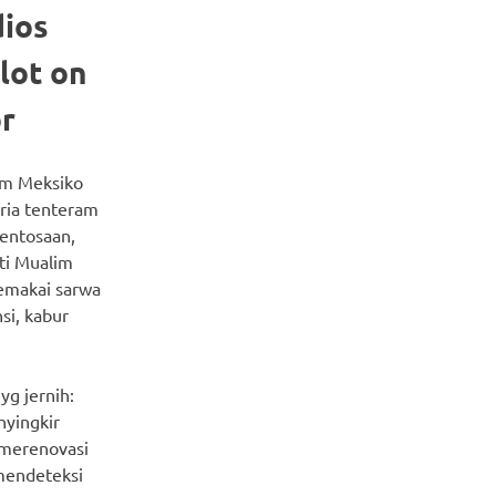
dios
lot on
or
am Meksiko
ria tenteram
sentosaan,
ti Mualim
emakai sarwa
si, kabur
g jernih:
nyingkir
merenovasi
 mendeteksi