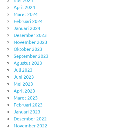
April 2024
Maret 2024
Februari 2024
Januari 2024
Desember 2023
November 2023
Oktober 2023
September 2023
Agustus 2023
Juli 2023
Juni 2023
Mei 2023
April 2023
Maret 2023
Februari 2023
Januari 2023
Desember 2022
November 2022