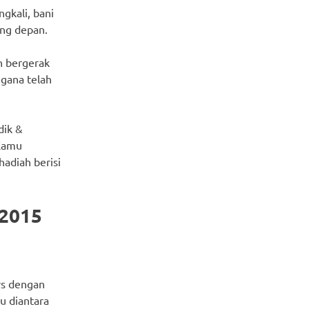
gkali, bani
ing depan.
n bergerak
egana telah
dik &
Kamu
adiah berisi
 2015
rs dengan
tu diantara