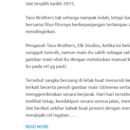
slot terpilih tarikh 2015.
Taco Brothers tak seharga nampak indah, tetapi ba
bersama fitur-fiturnya berkepanjangan terlampau a
mendinginkan.
Pengasuh Taco Brothers, Elk Studios, ketika ini b
sungguh lumrah, namun main itu sahih sebagai sat
gambar main vital itu dengan meluluskan manual k
itu pada rel yg pasti.
Tersebut sangka beruang di letak buat menuruti ke
terkait beserta penuh gambar main istimewa serta
menggembirakan secara berjarak. Hari-hari tersebu
melihat tetap, kendatipun secara semua jalan, me
slot berikut sekitar babak buat prosesi dengan 
menjejaki rel ingatan. …
READ MORE