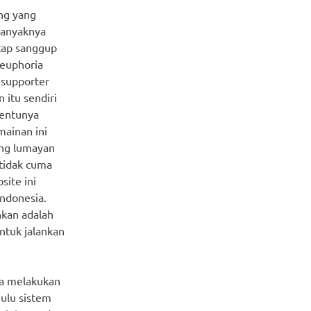
ng yang
banyaknya
etap sanggup
 euphoria
 supporter
 itu sendiri
 Tentunya
mainan ini
ang lumayan
tidak cuma
site ini
Indonesia.
nkan adalah
ntuk jalankan
da melakukan
ulu sistem