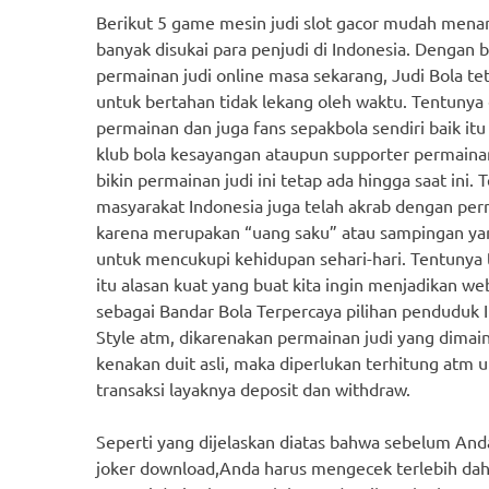
Berikut 5 game mesin judi slot gacor mudah mena
banyak disukai para penjudi di Indonesia. Dengan 
permainan judi online masa sekarang, Judi Bola t
untuk bertahan tidak lekang oleh waktu. Tentunya
permainan dan juga fans sepakbola sendiri baik itu
klub bola kesayangan ataupun supporter permainan
bikin permainan judi ini tetap ada hingga saat ini.
masyarakat Indonesia juga telah akrab dengan per
karena merupakan “uang saku” atau sampingan y
untuk mencukupi kehidupan sehari-hari. Tentunya 
itu alasan kuat yang buat kita ingin menjadikan web
sebagai Bandar Bola Terpercaya pilihan penduduk 
Style atm, dikarenakan permainan judi yang dimai
kenakan duit asli, maka diperlukan terhitung atm u
transaksi layaknya deposit dan withdraw.
Seperti yang dijelaskan diatas bahwa sebelum An
joker download,Anda harus mengecek terlebih dah