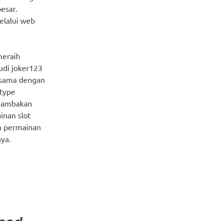
besar.
elalui web
meraih
udi joker123
rsama dengan
 type
 dambakan
inan slot
n permainan
ya.