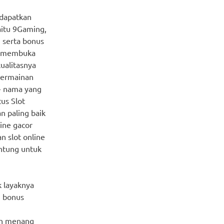
ndapatkan
aitu 9Gaming,
 serta bonus
sa membuka
ualitasnya
 permainan
0+ nama yang
tus Slot
n paling baik
ine gacor
 slot online
ntung untuk
 layaknya
, bonus
ah menang