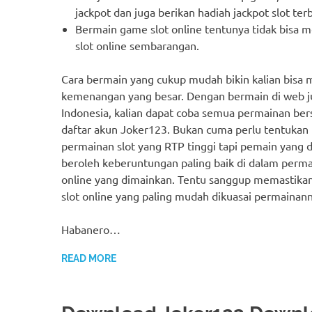
jackpot dan juga berikan hadiah jackpot slot ter
Bermain game slot online tentunya tidak bisa m
slot online sembarangan.
Cara bermain yang cukup mudah bikin kalian bisa 
kemenangan yang besar. Dengan bermain di web j
Indonesia, kalian dapat coba semua permainan be
daftar akun Joker123. Bukan cuma perlu tentukan
permainan slot yang RTP tinggi tapi pemain yang
beroleh keberuntungan paling baik di dalam perma
online yang dimainkan. Tentu sanggup memastika
slot online yang paling mudah dikuasai permainann
Habanero
…
READ MORE