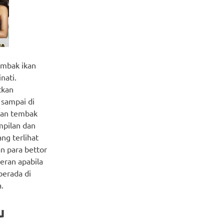
embak ikan
nati.
tkan
 sampai di
nan tembak
mpilan dan
ng terlihat
n para bettor
eran apabila
berada di
a.
u