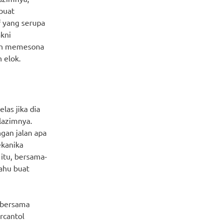
buat
 yang serupa
kni
nun memesona
 elok.
las jika dia
lazimnya.
gan jalan apa
ekanika
itu, bersama-
tahu buat
 bersama
rcantol