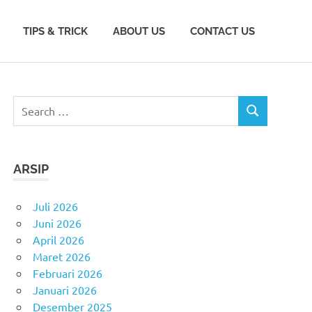
TIPS & TRICK
ABOUT US
CONTACT US
Search
SEARCH
for:
ARSIP
Juli 2026
Juni 2026
April 2026
Maret 2026
Februari 2026
Januari 2026
Desember 2025