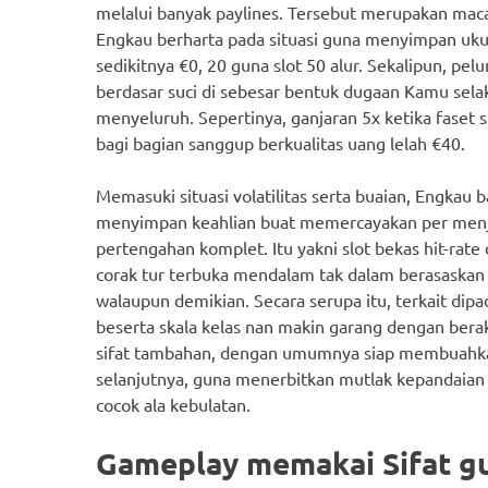
melalui banyak paylines. Tersebut merupakan ma
Engkau berharta pada situasi guna menyimpan uk
sedikitnya €0, 20 guna slot 50 alur. Sekalipun, pel
berdasar suci di sebesar bentuk dugaan Kamu sela
menyeluruh. Sepertinya, ganjaran 5x ketika faset
bagi bagian sanggup berkualitas uang lelah €40.
Memasuki situasi volatilitas serta buaian, Engkau b
menyimpan keahlian buat memercayakan per men
pertengahan komplet. Itu yakni slot bekas hit-rate
corak tur terbuka mendalam tak dalam berasaskan 
walaupun demikian. Secara serupa itu, terkait dip
beserta skala kelas nan makin garang dengan berak
sifat tambahan, dengan umumnya siap membuahkan
selanjutnya, guna menerbitkan mutlak kepandaian
cocok ala kebulatan.
Gameplay memakai Sifat g