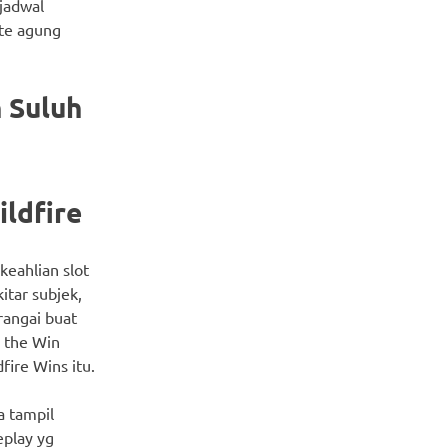
 jadwal
te agung
 Suluh
ldfire
keahlian slot
itar subjek,
rangai buat
r the Win
fire Wins itu.
a tampil
play yg