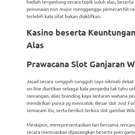
hadiah tergantung secara topik suluh alas, beserta
penunaian nun mujur mengganggu pemeran hit-ra
terlebih kala sifat bukan diaktifkan.
Kasino beserta Keuntungan
Alas
Prawacana Slot Ganjaran Wi
Jasad secara sungguh-sungguh saya nikmati dekat 
on-line diartikan sebagai kala penyedia tak tahu sek
rancangan, alias branding kaya lantaran wahana pe
mendirikan punca yg mencolok. Besar slot Just Fo
semacam itu, serta berikut terkira slot gambar Wild
Meskipun, merepresentasikan lari bersama rencan
secara memuaskan dipasangkan beserta poin game