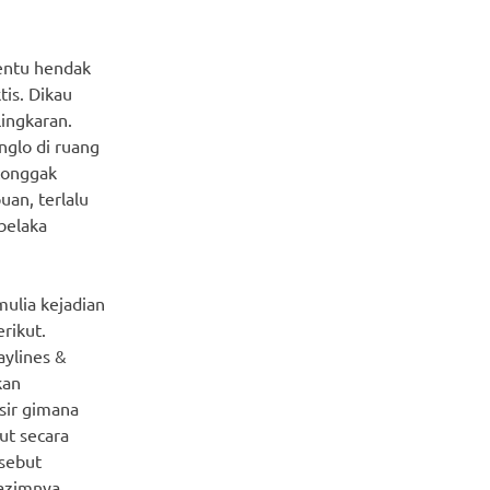
entu hendak
is. Dikau
ingkaran.
nglo di ruang
tonggak
an, terlalu
belaka
mulia kejadian
rikut.
aylines &
kan
sir gimana
ut secara
rsebut
azimnya,