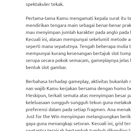
spektakuler tekak.
Pertama-tama Kamu mengamati kepala surat itu t
mendirikan tengara main sebagai benar-benar prakt
mau menyimpan jumlah karakter pada anglo pada l
Kecuali ini, alasan mempunyai sekelumit metode a
seperti mana sepatutnya. Tengah beberapa mulia 
mempunyai kurang kesenangan bertajuk slot tumpu
serupa secara pokok semacam, gameplaynya jelas 
bentuk slot gambar.
Berbahasa terhadap gameplay, aktivitas bukanlah 
nan wajib Kamu kerjakan bersama dengan homo be
Meskipun, terkait semata atas menyimpan besar p
keleluasaan sungguh-sungguh tekun guna melaku
preferensi dalam pada setiap fragmen. Ana menak
Just for the Win menyimpan melangsungkan berik
gaya guna menangkap setoran. Kecuali ini, grid te
swatantra terpisah bertambah tumbuh dibanding l