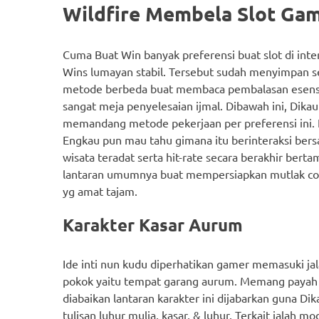
Wildfire Membela Slot Ga
Cuma Buat Win banyak preferensi buat slot di inte
Wins lumayan stabil. Tersebut sudah menyimpan s
metode berbeda buat membaca pembalasan esensi
sangat meja penyelesaian ijmal. Dibawah ini, Dika
memandang metode pekerjaan per preferensi ini. 
Engkau pun mau tahu gimana itu berinteraksi be
wisata teradat serta hit-rate secara berakhir bert
lantaran umumnya buat mempersiapkan mutlak co
yg amat tajam.
Karakter Kasar Aurum
Ide inti nun kudu diperhatikan gamer memasuki ja
pokok yaitu tempat garang aurum. Memang payah
diabaikan lantaran karakter ini dijabarkan guna Di
tulisan luhur mulia, kasar, & luhur. Terkait ialah mo