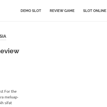
DEMO SLOT
REVIEW GAME
SLOT ONLINE
SIA
Review
ust For the
ara meluap-
h sifat