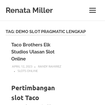
Skip
to
Renata Miller
MENU
content
Berita
Terkini,
Judi,
TAG:
DEMO SLOT PRAGMATIC LENGKAP
Bisnis,
Teknologi
&
Taco Brothers Elk
Gaya
Studios Ulasan Slot
Hidup
Online
APRIL 12, 2023
RANDY RAMIREZ
SLOTS ONLINE
Pertimbangan
slot Taco