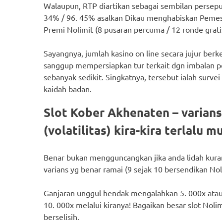
Walaupun, RTP diartikan sebagai sembilan persep
34% / 96. 45% asalkan Dikau menghabiskan Pemes
Premi Nolimit (8 pusaran percuma / 12 ronde grati
Sayangnya, jumlah kasino on line secara jujur ber
sanggup mempersiapkan tur terkait dgn imbalan 
sebanyak sedikit. Singkatnya, tersebut ialah surve
kaidah badan.
Slot Kober Akhenaten – varians
(volatilitas) kira-kira terlalu mu
Benar bukan mengguncangkan jika anda lidah kura
varians yg benar ramai (9 sejak 10 bersendikan Noli
Ganjaran unggul hendak mengalahkan 5. 000x ata
10. 000x melalui kiranya! Bagaikan besar slot Nolim
berselisih.