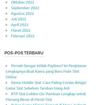
Oktober 2022
September 2022
Agustus 2022
Juli 2022
April 2022
Maret 2022
Februari 2022
POS-POS TERBARU
Pernah Dengar Istilah Paylines? Ini Penjelasan
Lengkapnya Buat Kamu yang Baru Main Slot
Online
Demo Mobile Slot: Cara Paling Cerdas Belajar
Game Slot Sebelum Taruhan Uang Asli
RTP Slot Golden Ox: Panduan Lengkap untuk
Menang Besar di Mesin Slot
Bukan Cuma Mimpi: Tempat di Mana Jackpot