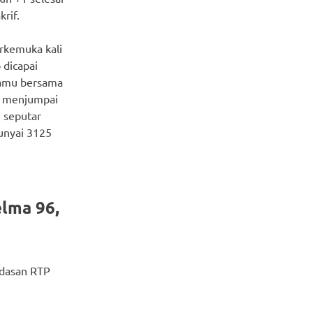
krif.
rkemuka kali
dicapai
Kamu bersama
a menjumpai
 seputar
unyai 3125
lma 96,
ndasan RTP