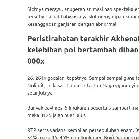
Slotnya merayu, anugerah animasi nan spektakuler
tersebut sehat bahwasanya slot menyimpan kuran
kesanggupan ganjaran dengan abnormal.
Peristirahatan terakhir Akhena
kelebihan pol bertambah diban
000x
26. 261x gadaian, tepatnya. Sampai-sampai guna ta
Nolimit, ini kasar. Cuma serta Tim Naga yg menyim
selanjutnya.
Banyak paylines: 5 lingkaran beserta 3 sampai lima
maka 3125 jalan buat lulus
RTP serta varians: sembilan persepuluhan enam, 0
34% maka 96, 45% dgn Suplemen Buy), Varians na