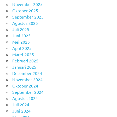
November 2025
Oktober 2025
September 2025
Agustus 2025
Juli 2025
Juni 2025
Mei 2025
April 2025
Maret 2025
Februari 2025
Januari 2025
Desember 2024
November 2024
Oktober 2024
September 2024
Agustus 2024
Juli 2024
Juni 2024
Mei 2024