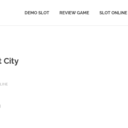
DEMO SLOT
REVIEW GAME
SLOT ONLINE
 City
LINE
n