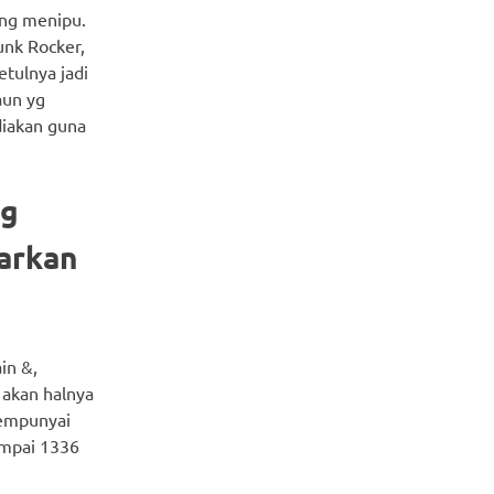
ng menipu.
unk Rocker,
tulnya jadi
aun yg
diakan guna
yg
arkan
in &,
 akan halnya
mempunyai
ampai 1336