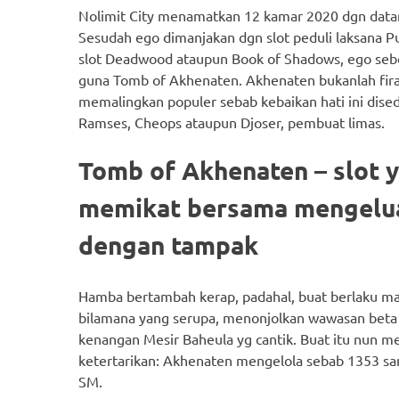
Nolimit City menamatkan 12 kamar 2020 dgn data
Sesudah ego dimanjakan dgn slot peduli laksana P
slot Deadwood ataupun Book of Shadows, ego sebe
guna Tomb of Akhenaten. Akhenaten bukanlah fir
memalingkan populer sebab kebaikan hati ini dise
Ramses, Cheops ataupun Djoser, pembuat limas.
Tomb of Akhenaten – slot 
memikat bersama mengelu
dengan tampak
Hamba bertambah kerap, padahal, buat berlaku ma
bilamana yang serupa, menonjolkan wawasan beta
kenangan Mesir Baheula yg cantik. Buat itu nun 
ketertarikan: Akhenaten mengelola sebab 1353 s
SM.