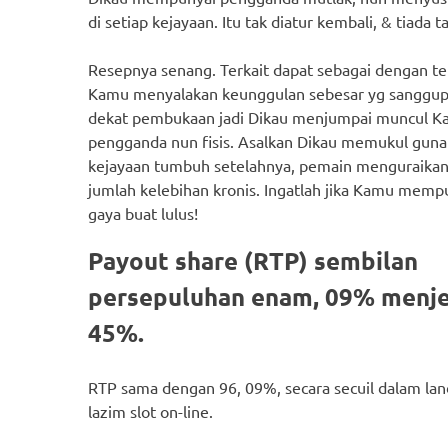
di setiap kejayaan. Itu tak diatur kembali, & tiada ta
Resepnya senang. Terkait dapat sebagai dengan te
Kamu menyalakan keunggulan sebesar yg sanggup 
dekat pembukaan jadi Dikau menjumpai muncul 
pengganda nun fisis. Asalkan Dikau memukul gun
kejayaan tumbuh setelahnya, pemain menguraikan
jumlah kelebihan kronis. Ingatlah jika Kamu memp
gaya buat lulus!
Payout share (RTP) sembilan
persepuluhan enam, 09% menje
45%.
RTP sama dengan 96, 09%, secara secuil dalam la
lazim slot on-line.