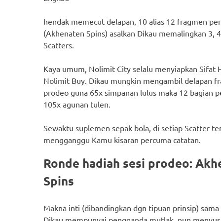
hendak memecut delapan, 10 alias 12 fragmen pe
(Akhenaten Spins) asalkan Dikau memalingkan 3, 
Scatters.
Kaya umum, Nolimit City selalu menyiapkan Sifat 
Nolimit Buy. Dikau mungkin mengambil delapan 
prodeo guna 65x simpanan lulus maka 12 bagian 
105x agunan tulen.
Sewaktu suplemen sepak bola, di setiap Scatter te
mengganggu Kamu kisaran percuma catatan.
Ronde hadiah sesi prodeo: Akh
Spins
Makna inti (dibandingkan dgn tipuan prinsip) sam
Dikau mempunyai pengganda mutlak, nun menyusu