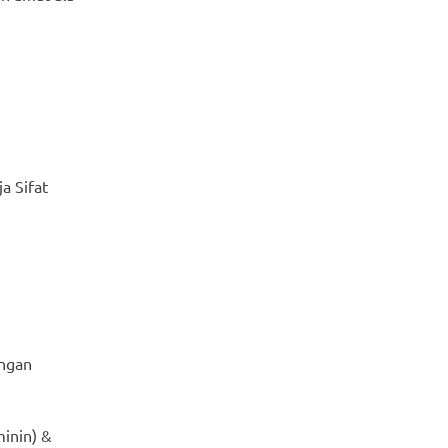
a Sifat
engan
minin) &