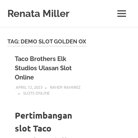
Skip
to
Renata Miller
MENU
content
Berita
Terkini,
Judi,
TAG:
DEMO SLOT GOLDEN OX
Bisnis,
Teknologi
&
Taco Brothers Elk
Gaya
Studios Ulasan Slot
Hidup
Online
APRIL 12, 2023
RANDY RAMIREZ
SLOTS ONLINE
Pertimbangan
slot Taco