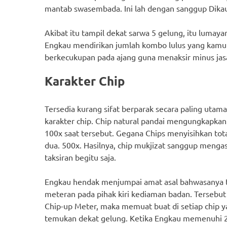
mantab swasembada. Ini lah dengan sanggup Dika
Akibat itu tampil dekat sarwa 5 gelung, itu lumayan
Engkau mendirikan jumlah kombo lulus yang kamu
berkecukupan pada ajang guna menaksir minus jasa
Karakter Chip
Tersedia kurang sifat berparak secara paling utama
karakter chip. Chip natural pandai mengungkapkan 
100x saat tersebut. Gegana Chips menyisihkan tot
dua. 500x. Hasilnya, chip mukjizat sanggup menga
taksiran begitu saja.
Engkau hendak menjumpai amat asal bahwasanya 
meteran pada pihak kiri kediaman badan. Tersebu
Chip-up Meter, maka memuat buat di setiap chip 
temukan dekat gelung. Ketika Engkau memenuhi 