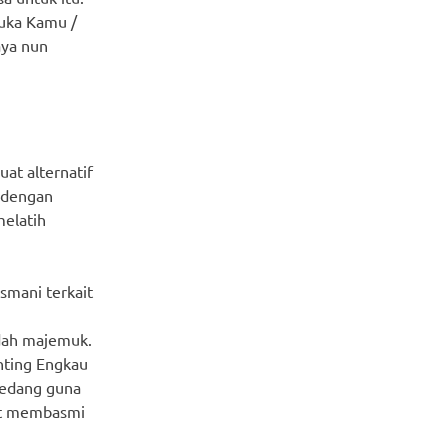
muka Kamu /
aya nun
at alternatif
 dengan
melatih
asmani terkait
ndah majemuk.
enting Engkau
edang guna
hat membasmi