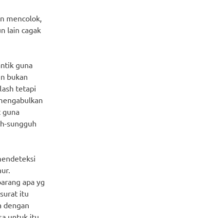
n mencolok,
n lain cagak
antik guna
un bukan
ash tetapi
t mengabulkan
t guna
uh-sungguh
mendeteksi
ur.
arang apa yg
surat itu
a dengan
a untuk itu.