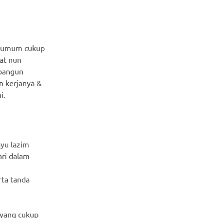
an umum cukup
fat nun
ibangun
n kerjanya &
i.
yu lazim
ari dalam
ta tanda
yang cukup