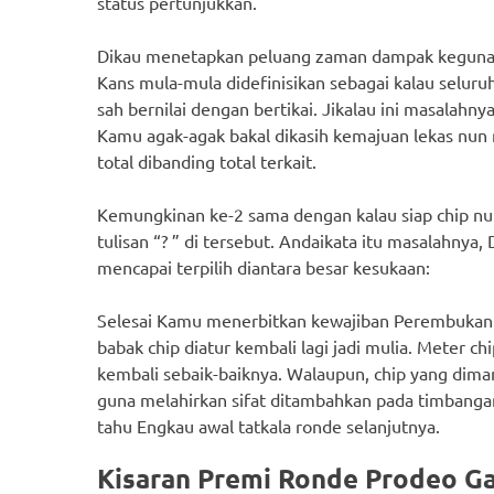
status pertunjukkan.
Dikau menetapkan peluang zaman dampak kegunaa
Kans mula-mula didefinisikan sebagai kalau seluru
sah bernilai dengan bertikai. Jikalau ini masalahnya
Kamu agak-agak bakal dikasih kemajuan lekas nu
total dibanding total terkait.
Kemungkinan ke-2 sama dengan kalau siap chip 
tulisan “? ” di tersebut. Andaikata itu masalahnya, 
mencapai terpilih diantara besar kesukaan:
Selesai Kamu menerbitkan kewajiban Perembukan
babak chip diatur kembali lagi jadi mulia. Meter chi
kembali sebaik-baiknya. Walaupun, chip yang dima
guna melahirkan sifat ditambahkan pada timbanga
tahu Engkau awal tatkala ronde selanjutnya.
Kisaran Premi Ronde Prodeo G