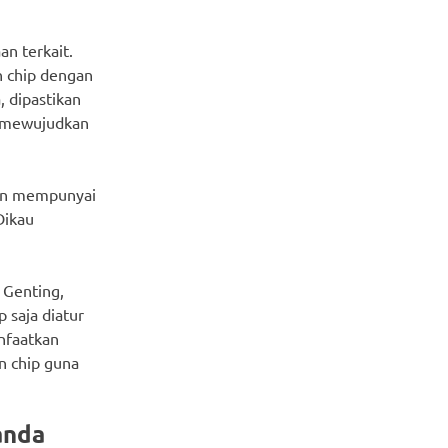
n terkait.
h chip dengan
, dipastikan
n mewujudkan
nun mempunyai
Dikau
 Genting,
p saja diatur
nfaatkan
n chip guna
anda