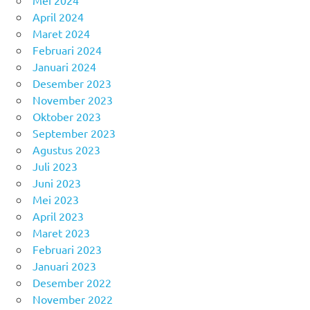
April 2024
Maret 2024
Februari 2024
Januari 2024
Desember 2023
November 2023
Oktober 2023
September 2023
Agustus 2023
Juli 2023
Juni 2023
Mei 2023
April 2023
Maret 2023
Februari 2023
Januari 2023
Desember 2022
November 2022