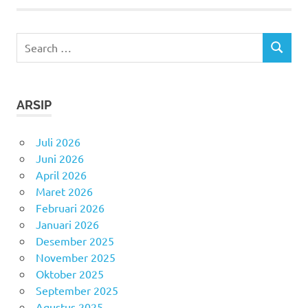
Search
SEARCH
for:
ARSIP
Juli 2026
Juni 2026
April 2026
Maret 2026
Februari 2026
Januari 2026
Desember 2025
November 2025
Oktober 2025
September 2025
Agustus 2025