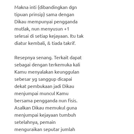
Makna inti (dibandingkan dgn
tipuan prinsip) sama dengan
Dikau mempunyai pengganda
mutlak, nun menyusun +1
selesai di setiap kejayaan. Itu tak
diatur kembali, & tiada takrif.
Resepnya senang. Terkait dapat
sebagai dengan terkemuka kali
Kamu menyalakan keunggulan
sebesar yg sanggup dicapai
dekat pembukaan jadi Dikau
menjumpai muncul Kamu
bersama pengganda nun fisis.
Asalkan Dikau memukul guna
menjumpai kejayaan tumbuh
setelahnya, pemain
menguraikan seputar jumlah