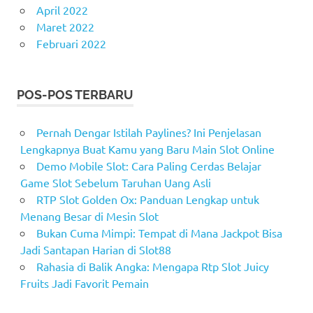
April 2022
Maret 2022
Februari 2022
POS-POS TERBARU
Pernah Dengar Istilah Paylines? Ini Penjelasan
Lengkapnya Buat Kamu yang Baru Main Slot Online
Demo Mobile Slot: Cara Paling Cerdas Belajar
Game Slot Sebelum Taruhan Uang Asli
RTP Slot Golden Ox: Panduan Lengkap untuk
Menang Besar di Mesin Slot
Bukan Cuma Mimpi: Tempat di Mana Jackpot Bisa
Jadi Santapan Harian di Slot88
Rahasia di Balik Angka: Mengapa Rtp Slot Juicy
Fruits Jadi Favorit Pemain