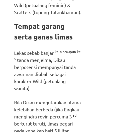
Wild (petualang feminin) &
Scatters (topeng Tutankhamun).
Tempat garang
serta ganas limas
ke-4 ataupun ke-
Lekas sebab banjar
5
tanda menjelma, Dikau
berpotensi mempunyai tanda
awur nan diubah sebagai
karakter Wild (petualang
wanita).
Bila Dikau mengutarakan utama
kelebihan berbeda (jika Engkau
rd
mengindra revin percuma 3
berturut-turut), limas pegari
pada kebaikan hati 5 lilitan.