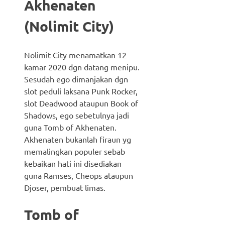
Akhenaten
(Nolimit City)
Nolimit City menamatkan 12
kamar 2020 dgn datang menipu.
Sesudah ego dimanjakan dgn
slot peduli laksana Punk Rocker,
slot Deadwood ataupun Book of
Shadows, ego sebetulnya jadi
guna Tomb of Akhenaten.
Akhenaten bukanlah firaun yg
memalingkan populer sebab
kebaikan hati ini disediakan
guna Ramses, Cheops ataupun
Djoser, pembuat limas.
Tomb of