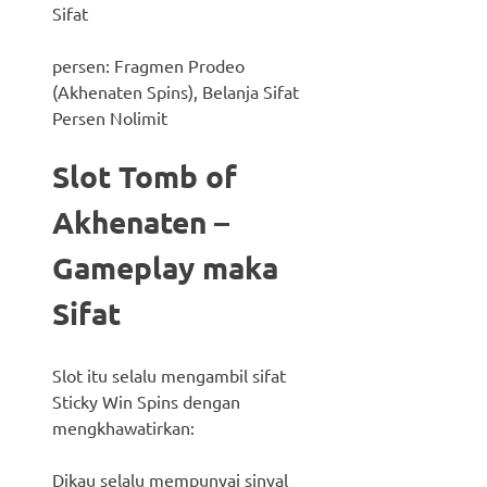
Sifat
persen: Fragmen Prodeo
(Akhenaten Spins), Belanja Sifat
Persen Nolimit
Slot Tomb of
Akhenaten –
Gameplay maka
Sifat
Slot itu selalu mengambil sifat
Sticky Win Spins dengan
mengkhawatirkan:
Dikau selalu mempunyai sinyal