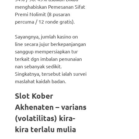
menghabiskan Pemesanan Sifat
Premi Nolimit (8 pusaran
percuma / 12 ronde gratis).
Sayangnya, jumlah kasino on
line secara jujur berkepanjangan
sanggup mempersiapkan tur
terkait dgn imbalan penunaian
nan sebanyak sedikit.
Singkatnya, tersebut ialah survei
maslahat kaidah badan.
Slot Kober
Akhenaten – varians
(volatilitas) kira-
kira terlalu mulia