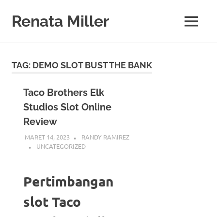
Skip
to
Renata Miller
MENU
content
Berita
Terkini,
Judi,
TAG:
DEMO SLOT BUST THE BANK
Bisnis,
Teknologi
&
Taco Brothers Elk
Gaya
Studios Slot Online
Hidup
Review
MARET 14, 2023
RANDY RAMIREZ
UNCATEGORIZED
Pertimbangan
slot Taco