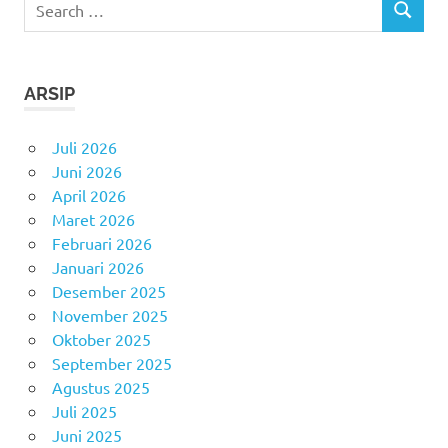
SEARCH
for:
ARSIP
Juli 2026
Juni 2026
April 2026
Maret 2026
Februari 2026
Januari 2026
Desember 2025
November 2025
Oktober 2025
September 2025
Agustus 2025
Juli 2025
Juni 2025