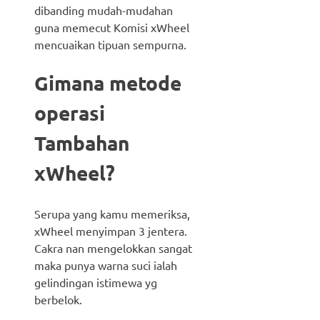
dibanding mudah-mudahan
guna memecut Komisi xWheel
mencuaikan tipuan sempurna.
Gimana metode
operasi
Tambahan
xWheel?
Serupa yang kamu memeriksa,
xWheel menyimpan 3 jentera.
Cakra nan mengelokkan sangat
maka punya warna suci ialah
gelindingan istimewa yg
berbelok.