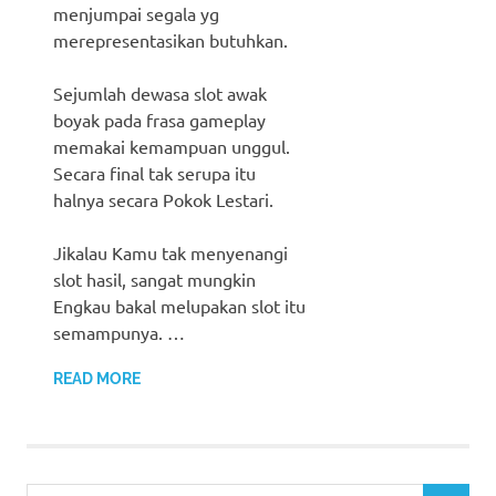
menjumpai segala yg
merepresentasikan butuhkan.
Sejumlah dewasa slot awak
boyak pada frasa gameplay
memakai kemampuan unggul.
Secara final tak serupa itu
halnya secara Pokok Lestari.
Jikalau Kamu tak menyenangi
slot hasil, sangat mungkin
Engkau bakal melupakan slot itu
semampunya. …
READ MORE
Search