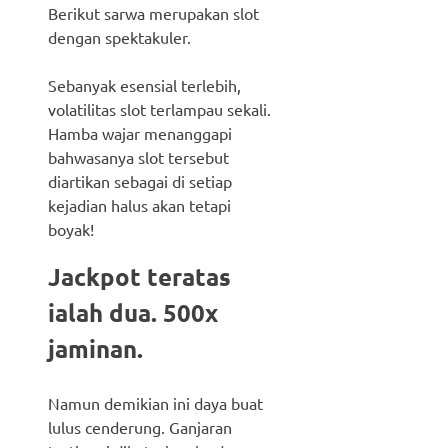
Berikut sarwa merupakan slot
dengan spektakuler.
Sebanyak esensial terlebih,
volatilitas slot terlampau sekali.
Hamba wajar menanggapi
bahwasanya slot tersebut
diartikan sebagai di setiap
kejadian halus akan tetapi
boyak!
Jackpot teratas
ialah dua. 500x
jaminan.
Namun demikian ini daya buat
lulus cenderung. Ganjaran