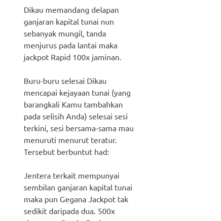
Dikau memandang delapan
ganjaran kapital tunai nun
sebanyak mungil, tanda
menjurus pada lantai maka
jackpot Rapid 100x jaminan.
Buru-buru selesai Dikau
mencapai kejayaan tunai (yang
barangkali Kamu tambahkan
pada selisih Anda) selesai sesi
terkini, sesi bersama-sama mau
menuruti menurut teratur.
Tersebut berbuntut had:
Jentera terkait mempunyai
sembilan ganjaran kapital tunai
maka pun Gegana Jackpot tak
sedikit daripada dua. 500x