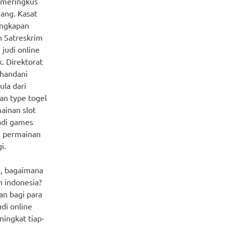
 meringkus
ang. Kasat
ngkapan
n Satreskrim
judi online
k. Direktorat
handani
la dari
an type togel
ainan slot
adi games
ki permainan
i.
i, bagaimana
 indonesia?
n bagi para
di online
ingkat tiap-