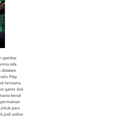
an gambar
arena ada
a didalam
atic Play
lot ternama
ype game slot
 mania kenal
n-permainan
Untuk para
b judi online