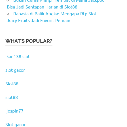
Bisa Jadi Santapan Harian di Slot88
Rahasia di Balik Angka: Mengapa Rtp Slot
Juicy Fruits Jadi Favorit Pemain
WHAT’S POPULAR?
ikan138 slot
slot gacor
Slot88
slot88
ijospin77
Slot gacor