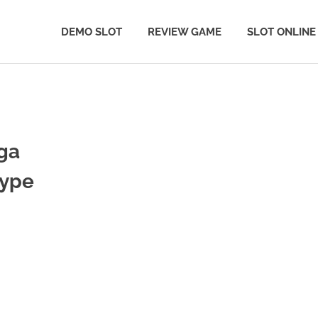
DEMO SLOT
REVIEW GAME
SLOT ONLINE
ga
Type