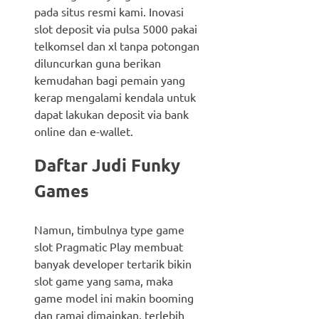
pada situs resmi kami. Inovasi
slot deposit via pulsa 5000 pakai
telkomsel dan xl tanpa potongan
diluncurkan guna berikan
kemudahan bagi pemain yang
kerap mengalami kendala untuk
dapat lakukan deposit via bank
online dan e-wallet.
Daftar Judi Funky
Games
Namun, timbulnya type game
slot Pragmatic Play membuat
banyak developer tertarik bikin
slot game yang sama, maka
game model ini makin booming
dan ramai dimainkan, terlebih