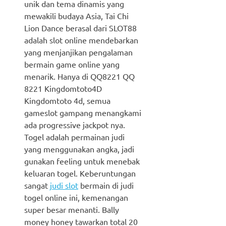
unik dan tema dinamis yang
mewakili budaya Asia, Tai Chi
Lion Dance berasal dari SLOT88
adalah slot online mendebarkan
yang menjanjikan pengalaman
bermain game online yang
menarik. Hanya di QQ8221 QQ
8221 Kingdomtoto4D
Kingdomtoto 4d, semua
gameslot gampang menangkami
ada progressive jackpot nya.
Togel adalah permainan judi
yang menggunakan angka, jadi
gunakan feeling untuk menebak
keluaran togel. Keberuntungan
sangat
judi slot
bermain di judi
togel online ini, kemenangan
super besar menanti. Bally
money honey tawarkan total 20