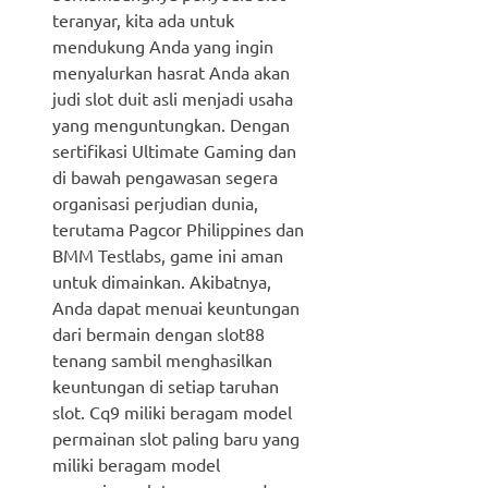
teranyar, kita ada untuk
mendukung Anda yang ingin
menyalurkan hasrat Anda akan
judi slot duit asli menjadi usaha
yang menguntungkan. Dengan
sertifikasi Ultimate Gaming dan
di bawah pengawasan segera
organisasi perjudian dunia,
terutama Pagcor Philippines dan
BMM Testlabs, game ini aman
untuk dimainkan. Akibatnya,
Anda dapat menuai keuntungan
dari bermain dengan slot88
tenang sambil menghasilkan
keuntungan di setiap taruhan
slot. Cq9 miliki beragam model
permainan slot paling baru yang
miliki beragam model