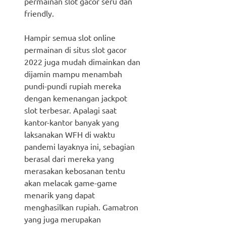
permainan slot gacor seru dan
friendly.
Hampir semua slot online
permainan di situs slot gacor
2022 juga mudah dimainkan dan
dijamin mampu menambah
pundi-pundi rupiah mereka
dengan kemenangan jackpot
slot terbesar. Apalagi saat
kantor-kantor banyak yang
laksanakan WFH di waktu
pandemi layaknya ini, sebagian
berasal dari mereka yang
merasakan kebosanan tentu
akan melacak game-game
menarik yang dapat
menghasilkan rupiah. Gamatron
yang juga merupakan