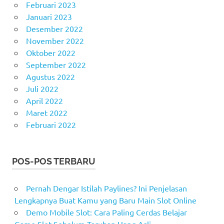
Februari 2023
Januari 2023
Desember 2022
November 2022
Oktober 2022
September 2022
Agustus 2022
Juli 2022
April 2022
Maret 2022
Februari 2022
POS-POS TERBARU
Pernah Dengar Istilah Paylines? Ini Penjelasan
Lengkapnya Buat Kamu yang Baru Main Slot Online
Demo Mobile Slot: Cara Paling Cerdas Belajar
Game Slot Sebelum Taruhan Uang Asli