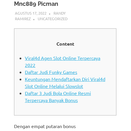
Mnc889 Picman
AGUSTUS 17, 2022
RANDY
RAMIREZ
UNCATEGORIZED
Content
Viral4d Agen Slot Online Terpercaya
2022
Daftar Judi Funky Games
Keuntungan Mendaftarkan Diri Viral4d
Slot Online Melalui Slowslot
Daftar 3 Judi Bola Online Resmi
Terpercaya Banyak Bonus
Dengan empat putaran bonus