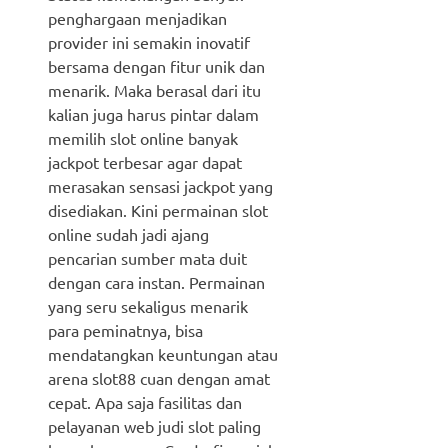
penghargaan menjadikan
provider ini semakin inovatif
bersama dengan fitur unik dan
menarik. Maka berasal dari itu
kalian juga harus pintar dalam
memilih slot online banyak
jackpot terbesar agar dapat
merasakan sensasi jackpot yang
disediakan. Kini permainan slot
online sudah jadi ajang
pencarian sumber mata duit
dengan cara instan. Permainan
yang seru sekaligus menarik
para peminatnya, bisa
mendatangkan keuntungan atau
arena slot88 cuan dengan amat
cepat. Apa saja fasilitas dan
pelayanan web judi slot paling