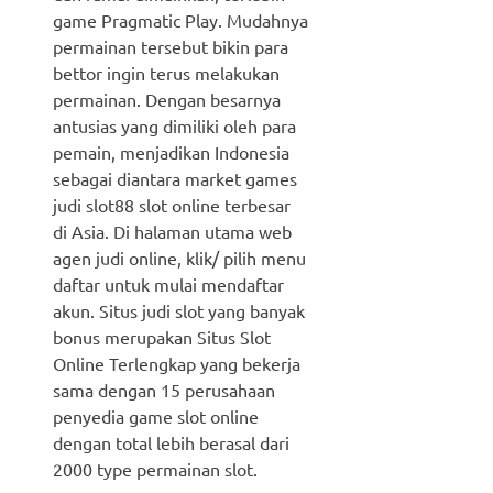
game Pragmatic Play. Mudahnya
permainan tersebut bikin para
bettor ingin terus melakukan
permainan. Dengan besarnya
antusias yang dimiliki oleh para
pemain, menjadikan Indonesia
sebagai diantara market games
judi slot88 slot online terbesar
di Asia. Di halaman utama web
agen judi online, klik/ pilih menu
daftar untuk mulai mendaftar
akun. Situs judi slot yang banyak
bonus merupakan Situs Slot
Online Terlengkap yang bekerja
sama dengan 15 perusahaan
penyedia game slot online
dengan total lebih berasal dari
2000 type permainan slot.