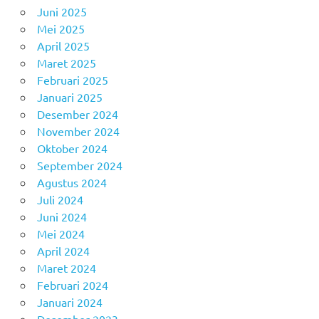
Juni 2025
Mei 2025
April 2025
Maret 2025
Februari 2025
Januari 2025
Desember 2024
November 2024
Oktober 2024
September 2024
Agustus 2024
Juli 2024
Juni 2024
Mei 2024
April 2024
Maret 2024
Februari 2024
Januari 2024
Desember 2023