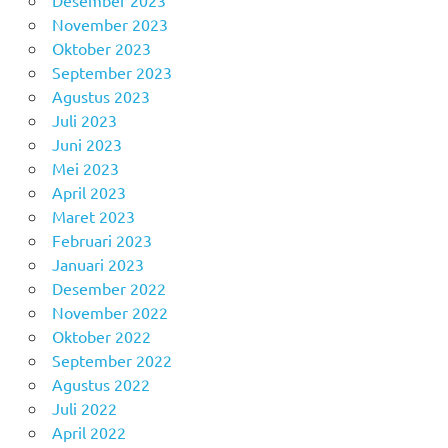
November 2023
Oktober 2023
September 2023
Agustus 2023
Juli 2023
Juni 2023
Mei 2023
April 2023
Maret 2023
Februari 2023
Januari 2023
Desember 2022
November 2022
Oktober 2022
September 2022
Agustus 2022
Juli 2022
April 2022