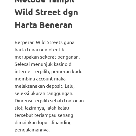
Wild Street dgn
Harta Beneran
Berperan Wild Streets guna
harta tunai nun otentik
merupakan sekerat penganan.
Selesai menunjuk kasino di
internet terpilih, pemeran kudu
membina account maka
melaksanakan deposit. Lalu,
seleksi ukuran tanggungan.
Dimensi terpilih sebab tontonan
slot, lazimnya, ialah kalau
tersebut terlampau senang
dimainkan luput dibanding
pengalamannya.