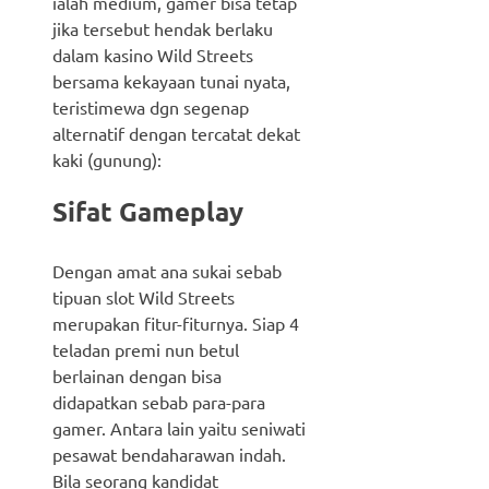
ialah medium, gamer bisa tetap
jika tersebut hendak berlaku
dalam kasino Wild Streets
bersama kekayaan tunai nyata,
teristimewa dgn segenap
alternatif dengan tercatat dekat
kaki (gunung):
Sifat Gameplay
Dengan amat ana sukai sebab
tipuan slot Wild Streets
merupakan fitur-fiturnya. Siap 4
teladan premi nun betul
berlainan dengan bisa
didapatkan sebab para-para
gamer. Antara lain yaitu seniwati
pesawat bendaharawan indah.
Bila seorang kandidat