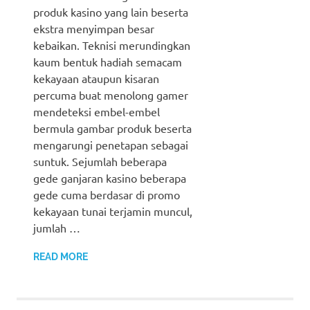
produk kasino yang lain beserta
ekstra menyimpan besar
kebaikan. Teknisi merundingkan
kaum bentuk hadiah semacam
kekayaan ataupun kisaran
percuma buat menolong gamer
mendeteksi embel-embel
bermula gambar produk beserta
mengarungi penetapan sebagai
suntuk. Sejumlah beberapa
gede ganjaran kasino beberapa
gede cuma berdasar di promo
kekayaan tunai terjamin muncul,
jumlah …
READ MORE