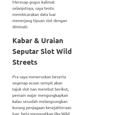
Meresap gugus kalimat
selanjutnya, saya tentu
membicarakan data luar
menerjang tipuan slot dengan
diminati.
Kabar & Uraian
Seputar Slot Wild
Streets
Pra saya meneruskan beserta
segenap acuan sempit akan
tajuk slot nan merebut berikut,
pemain wajar mengungkapkan
kalau sesudah melangsungkan
kurang penjagaan kesejahteraan
luar, beta menguatkan jika Wild