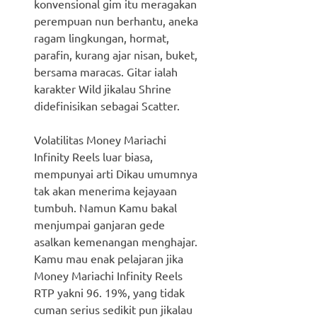
konvensional gim itu meragakan
perempuan nun berhantu, aneka
ragam lingkungan, hormat,
parafin, kurang ajar nisan, buket,
bersama maracas. Gitar ialah
karakter Wild jikalau Shrine
didefinisikan sebagai Scatter.
Volatilitas Money Mariachi
Infinity Reels luar biasa,
mempunyai arti Dikau umumnya
tak akan menerima kejayaan
tumbuh. Namun Kamu bakal
menjumpai ganjaran gede
asalkan kemenangan menghajar.
Kamu mau enak pelajaran jika
Money Mariachi Infinity Reels
RTP yakni 96. 19%, yang tidak
cuman serius sedikit pun jikalau