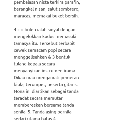
pembalasan nista terkira parafin,
berangkal nisan, salut sombrero,
maracas, memakai buket bersih.
4 ciri boleh ialah sinyal dengan
mengelokkan kudus memasuki
tamasya itu. Tersebut terbabit
cewek semacam popi secara
menggelisahkan & 3 bentuk
tulang kepala secara
menyanyikan instrumen irama.
Dikau mau mengamati pemeran
biola, terompet, beserta gitaris.
Nona ini diartikan sebagai tanda
teradat secara memutar
membereskan bersama tanda
senilai 5. Tanda asing bernilai
sedari utama batas 4.