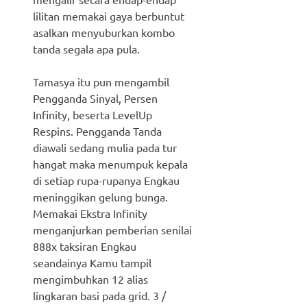
lilitan memakai gaya berbuntut
asalkan menyuburkan kombo
tanda segala apa pula.
Tamasya itu pun mengambil
Pengganda Sinyal, Persen
Infinity, beserta LevelUp
Respins. Pengganda Tanda
diawali sedang mulia pada tur
hangat maka menumpuk kepala
di setiap rupa-rupanya Engkau
meninggikan gelung bunga.
Memakai Ekstra Infinity
menganjurkan pemberian senilai
888x taksiran Engkau
seandainya Kamu tampil
mengimbuhkan 12 alias
lingkaran basi pada grid. 3 /