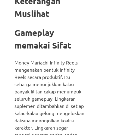
Keterangan
Muslihat
Gameplay
memakai Sifat
Money Mariachi Infinity Reels
mengenakan bentuk Infinity
Reels secara produktif. Itu
seharga menunjukkan kalau
banyak lilitan cakap menumpuk
seluruh gameplay. Lingkaran
suplemen ditambahkan di setiap
kalau-kalau gelung mengelokkan
daksina menonjolkan koalisi
karakter. Lingkaran segar
mengalir secara endap-endap