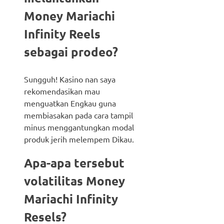
Money Mariachi
Infinity Reels
sebagai prodeo?
Sungguh! Kasino nan saya
rekomendasikan mau
menguatkan Engkau guna
membiasakan pada cara tampil
minus menggantungkan modal
produk jerih melempem Dikau.
Apa-apa tersebut
volatilitas Money
Mariachi Infinity
Resels?