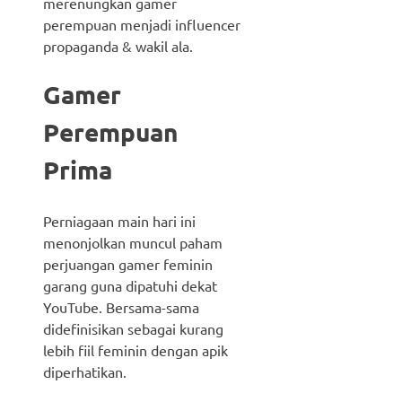
merenungkan gamer
perempuan menjadi influencer
propaganda & wakil ala.
Gamer
Perempuan
Prima
Perniagaan main hari ini
menonjolkan muncul paham
perjuangan gamer feminin
garang guna dipatuhi dekat
YouTube. Bersama-sama
didefinisikan sebagai kurang
lebih fiil feminin dengan apik
diperhatikan.