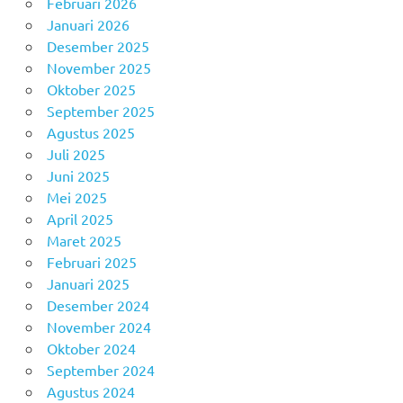
Februari 2026
Januari 2026
Desember 2025
November 2025
Oktober 2025
September 2025
Agustus 2025
Juli 2025
Juni 2025
Mei 2025
April 2025
Maret 2025
Februari 2025
Januari 2025
Desember 2024
November 2024
Oktober 2024
September 2024
Agustus 2024