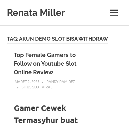
Skip
to
Renata Miller
MENU
content
Berita
Terkini,
Judi,
TAG:
AKUN DEMO SLOT BISA WITHDRAW
Bisnis,
Teknologi
&
Top Female Gamers to
Gaya
Follow on Youtube Slot
Hidup
Online Review
MARET 2, 2023
RANDY RAMIREZ
SITUS SLOT VIRAL
Gamer Cewek
Termasyhur buat