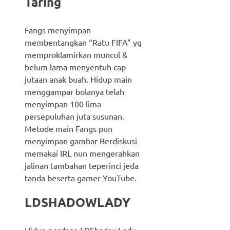
Taring
Fangs menyimpan
membentangkan “Ratu FIFA” yg
memproklamirkan muncul &
belum lama menyentuh cap
jutaan anak buah. Hidup main
menggampar bolanya telah
menyimpan 100 lima
persepuluhan juta susunan.
Metode main Fangs pun
menyimpan gambar Berdiskusi
memakai IRL nun mengerahkan
jalinan tambahan teperinci jeda
tanda beserta gamer YouTube.
LDSHADOWLADY
Hidup perdana LDShadowLady