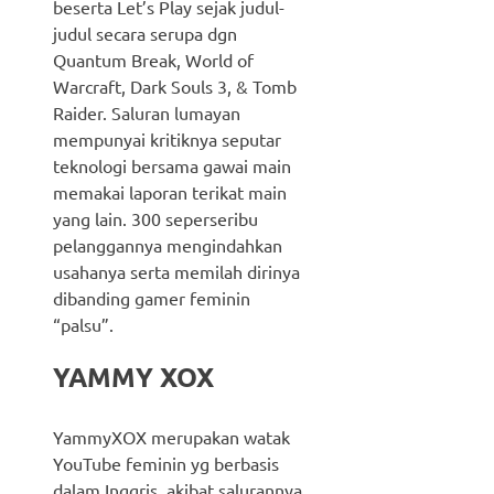
beserta Let’s Play sejak judul-
judul secara serupa dgn
Quantum Break, World of
Warcraft, Dark Souls 3, & Tomb
Raider. Saluran lumayan
mempunyai kritiknya seputar
teknologi bersama gawai main
memakai laporan terikat main
yang lain. 300 seperseribu
pelanggannya mengindahkan
usahanya serta memilah dirinya
dibanding gamer feminin
“palsu”.
YAMMY XOX
YammyXOX merupakan watak
YouTube feminin yg berbasis
dalam Inggris, akibat salurannya