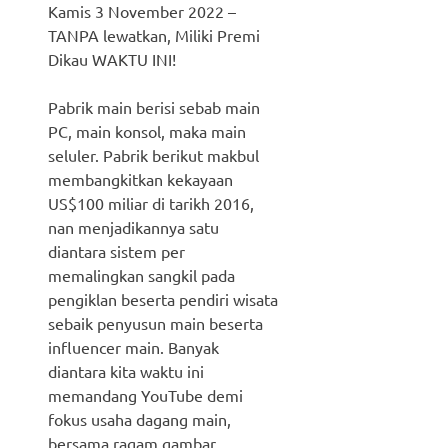
Kamis 3 November 2022 –
TANPA lewatkan, Miliki Premi
Dikau WAKTU INI!
Pabrik main berisi sebab main
PC, main konsol, maka main
seluler. Pabrik berikut makbul
membangkitkan kekayaan
US$100 miliar di tarikh 2016,
nan menjadikannya satu
diantara sistem per
memalingkan sangkil pada
pengiklan beserta pendiri wisata
sebaik penyusun main beserta
influencer main. Banyak
diantara kita waktu ini
memandang YouTube demi
fokus usaha dagang main,
bersama ragam gambar