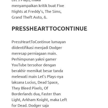
menyampaikan kritik buat Five
Nights at Freddy’s, The Sims,
Grand Theft Auto, &.
PRESSHEARTTOCONTINUE
PressHeartToContinue lumayan
diidentifikasi menjadi Dodger
meresap perniagaan main.
Perhimpunan yakni gamer
YouTube tersohor dengan
berakhir memikat besar tanda
melewati main Let’s Plays-nya
laksana Lucius, Dead Space,
They Bleed Pixels, Of
Borderlands dua, Faster than
Light, Arkham Knight, maka Left
for Dead. Dodger saja