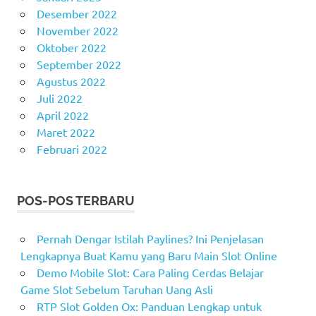
Desember 2022
November 2022
Oktober 2022
September 2022
Agustus 2022
Juli 2022
April 2022
Maret 2022
Februari 2022
POS-POS TERBARU
Pernah Dengar Istilah Paylines? Ini Penjelasan
Lengkapnya Buat Kamu yang Baru Main Slot Online
Demo Mobile Slot: Cara Paling Cerdas Belajar
Game Slot Sebelum Taruhan Uang Asli
RTP Slot Golden Ox: Panduan Lengkap untuk