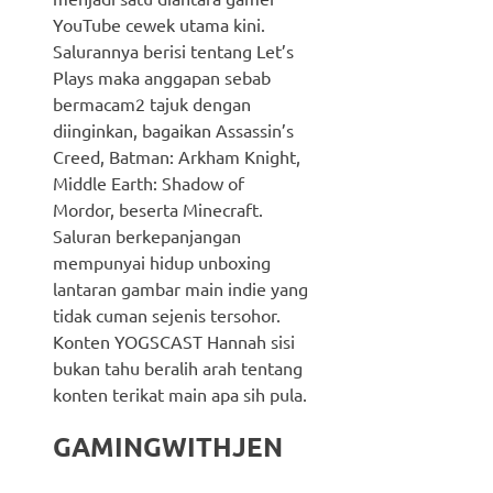
YouTube cewek utama kini.
Salurannya berisi tentang Let’s
Plays maka anggapan sebab
bermacam2 tajuk dengan
diinginkan, bagaikan Assassin’s
Creed, Batman: Arkham Knight,
Middle Earth: Shadow of
Mordor, beserta Minecraft.
Saluran berkepanjangan
mempunyai hidup unboxing
lantaran gambar main indie yang
tidak cuman sejenis tersohor.
Konten YOGSCAST Hannah sisi
bukan tahu beralih arah tentang
konten terikat main apa sih pula.
GAMINGWITHJEN