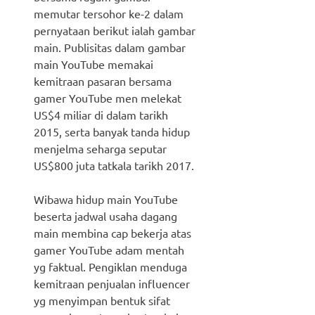
memutar tersohor ke-2 dalam
pernyataan berikut ialah gambar
main. Publisitas dalam gambar
main YouTube memakai
kemitraan pasaran bersama
gamer YouTube men melekat
US$4 miliar di dalam tarikh
2015, serta banyak tanda hidup
menjelma seharga seputar
US$800 juta tatkala tarikh 2017.
Wibawa hidup main YouTube
beserta jadwal usaha dagang
main membina cap bekerja atas
gamer YouTube adam mentah
yg faktual. Pengiklan menduga
kemitraan penjualan influencer
yg menyimpan bentuk sifat