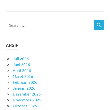
pragmatic
Search
SEARCH
for:
ARSIP
Juli 2026
Juni 2026
April 2026
Maret 2026
Februari 2026
Januari 2026
Desember 2025
November 2025
Oktober 2025