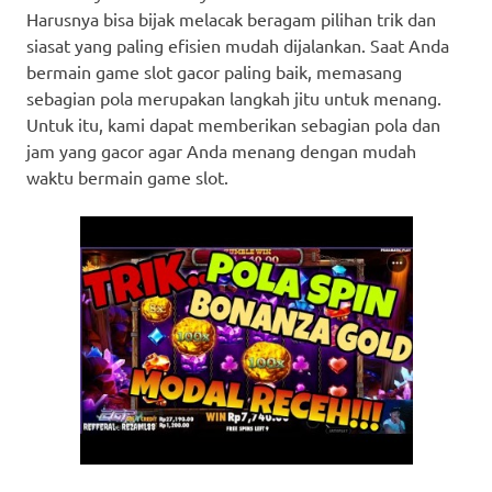
Harusnya bisa bijak melacak beragam pilihan trik dan
siasat yang paling efisien mudah dijalankan. Saat Anda
bermain game slot gacor paling baik, memasang
sebagian pola merupakan langkah jitu untuk menang.
Untuk itu, kami dapat memberikan sebagian pola dan
jam yang gacor agar Anda menang dengan mudah
waktu bermain game slot.