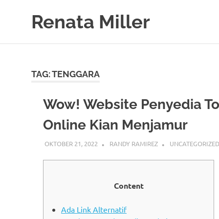
Skip
Renata Miller
to
content
Berita
Terkini,
Judi,
Bisnis,
TAG:
TENGGARA
Teknologi
&
Wow! Website Penyedia To
Gaya
Hidup
Online Kian Menjamur
OKTOBER 21, 2022
RANDY RAMIREZ
UNCATEGORIZE
Content
Ada Link Alternatif