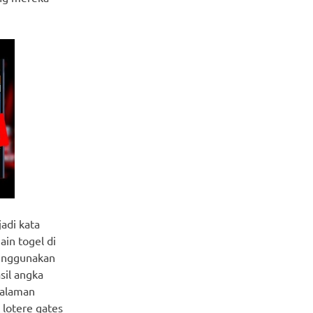
adi kata
in togel di
menggunakan
sil angka
halaman
 lotere gates