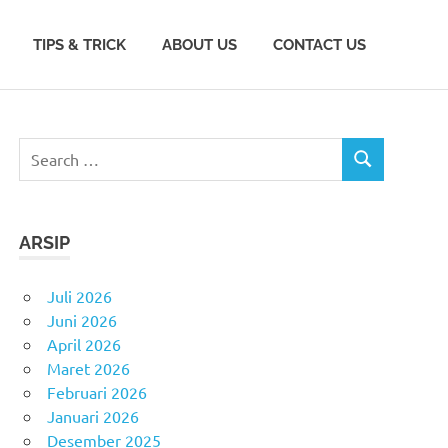
TIPS & TRICK
ABOUT US
CONTACT US
Search
SEARCH
for:
ARSIP
Juli 2026
Juni 2026
April 2026
Maret 2026
Februari 2026
Januari 2026
Desember 2025