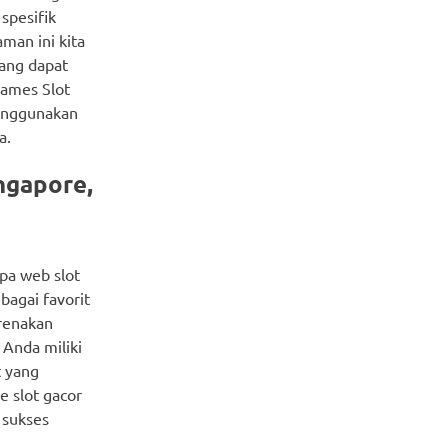
spesifik
aman ini kita
yang dapat
Games Slot
enggunakan
a.
ngapore,
pa web slot
ebagai favorit
arenakan
Anda miliki
t yang
e slot gacor
 sukses