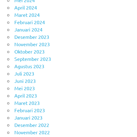
April 2024
Maret 2024
Februari 2024
Januari 2024
Desember 2023
November 2023
Oktober 2023
September 2023
Agustus 2023
Juli 2023
Juni 2023
Mei 2023
April 2023
Maret 2023
Februari 2023
Januari 2023
Desember 2022
November 2022