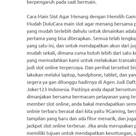
berpengaruh pada saat bermain.
Cara Main Slot Agar Menang dengan Memilih Gam
Mudah DuluCara main slot agar menang bersama p
yang mudah terlebih dahulu untuk dimainkan adala
pertama yang bisa diterapkan. Semua telah lengka
yang satu ini, dan untuk mendapatkan akun dari j
mudah sekali, dimana cuma butuh lebih dari satu 
yang memudahkan kami untuk melakukan transaksi 
judi slot online terpercaya. Dan perihal tersebut bi
lakukan melalui laptop, handphone, tablet, dan yang
segera ya gan ditunggu hadirnya di Agen Judi Daf
Joker123 Indonesia. Pastinya anda dapat beruntu
dimanjakan bersama bermacam pelayanan yang ter
member slot online, anda bakal mendapatkan sem
onlnie terbaru berasal dari kita yaitu 9Gaming, be
tampilan yang baru dan ada fitur menarik, dan jug
jackpot slot online terbesar. Jika anda merupakan
memiliki tujuan untuk mendapatkan keuntungan, sl