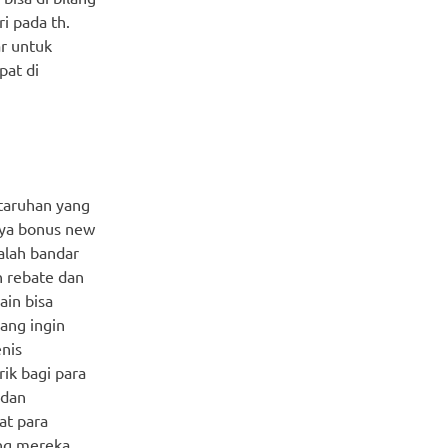
ri pada th.
ar untuk
pat di
taruhan yang
knya bonus new
alah bandar
h rebate dan
ain bisa
ang ingin
nis
ik bagi para
 dan
at para
ang mereka