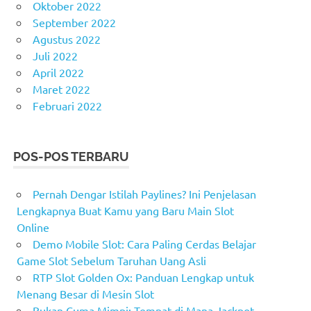
Oktober 2022
September 2022
Agustus 2022
Juli 2022
April 2022
Maret 2022
Februari 2022
POS-POS TERBARU
Pernah Dengar Istilah Paylines? Ini Penjelasan
Lengkapnya Buat Kamu yang Baru Main Slot
Online
Demo Mobile Slot: Cara Paling Cerdas Belajar
Game Slot Sebelum Taruhan Uang Asli
RTP Slot Golden Ox: Panduan Lengkap untuk
Menang Besar di Mesin Slot
Bukan Cuma Mimpi: Tempat di Mana Jackpot